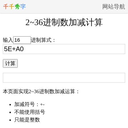
千
千
秀
字
网站导航
2~36进制数加减计算
输入
进制算式：
本页面实现2~36进制数加减运算：
加减符号：+-
不能使用括号
只能是整数