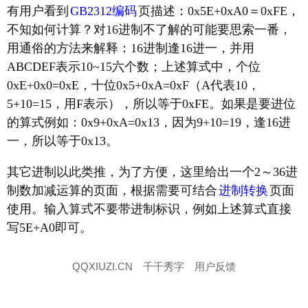
有用户看到
GB2312编码
页描述：0x5E+0xA0＝0xFE，
不知如何计算？对16进制不了解的可能要思索一番，
用通俗的方法来解释：16进制逢16进一，并用
ABCDEF表示10~15六个数；上述算式中，个位
0xE+0x0=0xE，十位0x5+0xA=0xF（A代表10，
5+10=15，用F表示），所以等于0xFE。如果是要进位
的算式例如：0x9+0xA=0x13，因为9+10=19，逢16进
一，所以等于0x13。
其它进制以此类推，为了方便，这里给出一个2～36进
制数加减运算的页面，根据需要可结合
进制转换
页面
使用。输入算式不要带进制标识，例如上述算式直接
写5E+A0即可。
QQXIUZI.CN
千千秀字
用户反馈