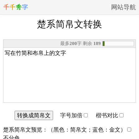
千
千
秀
字
网站导航
楚系简帛文转换
最多
200
字 剩余
189
字号加倍
楷书对比
楚系简帛文预览：（黑色：简帛文；蓝色：金文）
不分色