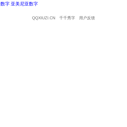
腊数字
亚美尼亚数字
QQXIUZI.CN
千千秀字
用户反馈