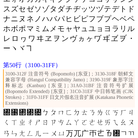
ス
ズ
セ
ゼ
ソ
ゾ
タ
ダ
チ
ヂ
ッ
ツ
ヅ
テ
デ
ト
ド
ナ
ニ
ヌ
ネ
ノ
ハ
バ
パ
ヒ
ビ
ピ
フ
ブ
プ
ヘ
ベ
ペ
ホ
ボ
ポ
マ
ミ
ム
メ
モ
ャ
ヤ
ュ
ユ
ョ
ヨ
ラ
リ
ル
レ
ロ
ヮ
ワ
ヰ
ヱ
ヲ
ン
ヴ
ヵ
ヶ
ヷ
ヸ
ヹ
ヺ
・
ー
ヽ
ヾ
ヿ
第50行
（3100-31FF）
3100-312F 注音符号 (Bopomofo) [东亚]；3130-318F 朝鲜文
兼容字母 (Hangul Compatibility Jamo)；3190-319F 象形字注
释标志 (Kanbun) [东亚]；31A0-31BF 注音符号扩展
(Bopomofo Extended) [东亚]；31C0-31EF 中日韩笔画 (CJK
Strokes)；31F0-31FF 日文片假名注音扩展 (Katakana Phonetic
Extensions)
㄀
㄁
㄂
㄃
㄄
ㄅ
ㄆ
ㄇ
ㄈ
ㄉ
ㄊ
ㄋ
ㄌ
ㄍ
ㄎ
ㄏ
ㄐ
ㄑ
ㄒ
ㄓ
ㄔ
ㄕ
ㄖ
ㄗ
ㄘ
ㄙ
ㄚ
ㄛ
ㄜ
ㄝ
ㄞ
ㄟ
ㄠ
ㄡ
ㄢ
ㄣ
ㄤ
ㄥ
ㄦ
ㄧ
ㄨ
ㄩ
ㄪ
ㄫ
ㄬ
ㄭ
ㄮ
ㄯ
㄰
ㄱ
ㄲ