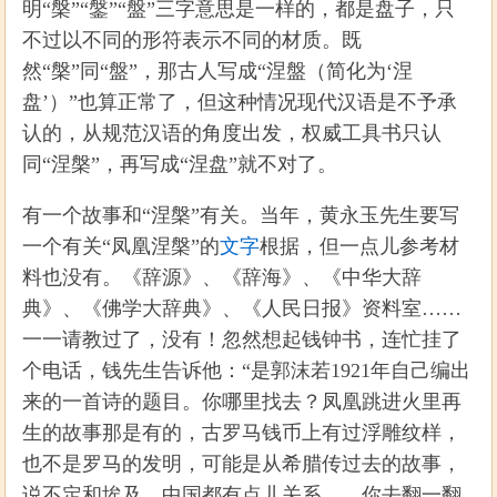
明“槃”“鎜”“盤”三字意思是一样的，都是盘子，只
不过以不同的形符表示不同的材质。既
然“槃”同“盤”，那古人写成“涅盤（简化为‘涅
盘’）”也算正常了，但这种情况现代汉语是不予承
认的，从规范汉语的角度出发，权威工具书只认
同“涅槃”，再写成“涅盘”就不对了。
有一个故事和“涅槃”有关。当年，黄永玉先生要写
一个有关“凤凰涅槃”的
文字
根据，但一点儿参考材
料也没有。《辞源》、《辞海》、《中华大辞
典》、《佛学大辞典》、《人民日报》资料室……
一一请教过了，没有！忽然想起钱钟书，连忙挂了
个电话，钱先生告诉他：“是郭沫若1921年自己编出
来的一首诗的题目。你哪里找去？凤凰跳进火里再
生的故事那是有的，古罗马钱币上有过浮雕纹样，
也不是罗马的发明，可能是从希腊传过去的故事，
说不定和埃及、中国都有点儿关系……你去翻一翻