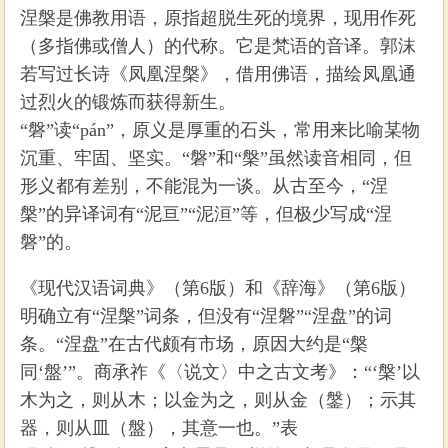
涅槃是佛教用语，原指超脱生死的境界，现用作死
（多指佛或僧人）的代称。它是梵语的音译。郭沫
若写过长诗《凤凰涅槃》，借用佛语，描绘凤凰通
过烈火的锻炼而获得新生。
“磐”读“pán”，原义是厚重的石头，常用来比喻某物
沉重、牢固、坚实。“磐”和“槃”虽然读音相同，但
形义都有差别，不能混为一谈。从古至今，“涅
槃”的异译词有“泥亘”“泥洹”等，但极少写成“涅
磐”的。
《现代汉语词典》（第6版）和《辞海》（第6版）
明确立有“涅槃”词条，但没有“涅磐”“涅盘”的词
条。“涅盘”在古代颇有市场，原因大约是“槃
同‘盤’”。商承祚《〈说文〉中之古文考》：“‘槃’以
木为之，则从木；以金为之，则从金（鎜）；示其
器，则从皿（盤），其意一也。”表