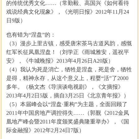
的传统优秀文化……（常勤毅、高国兴《如何看待
戏说经典文化现象》，《光明日报》2012年11月24
日9版）
也有错为“涅盘”的：
（3）漫步上里古镇，感受唐宋茶马古道风韵，感慨
红军长征凤凰涅盘！（刘学正《雨城雅安，遥祝平
安》，《牛城晚报》2013年4月26日A20版）
（4）我认为死是消亡，牺牲是涅盘，死是舍，牺牲
是得，精神永存，从这个意义上，程婴“活”了2000
多年。（杨文杰《导演谈电视剧》，《文摘报》
2013年4月2日5版，摘自3月25日《北京青年报》）
（5）本届峰会以“涅盘·重构”为主题，全面回顾了
2011年中国房地产调控得失……（郭觐《2012金凤
凰地产峰会暨2011年度颁奖盛典隆重举办》，《国
际金融报》2012年2月24日7版）