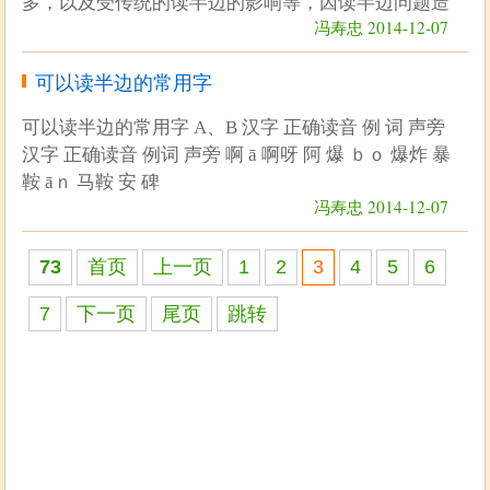
多，以及受传统的读半边的影响等，因读半边问题造
冯寿忠 2014-12-07
可以读半边的常用字
可以读半边的常用字 A、B 汉字 正确读音 例 词 声旁
汉字 正确读音 例词 声旁 啊 ā 啊呀 阿 爆 ｂｏ 爆炸 暴
鞍 āｎ 马鞍 安 碑
冯寿忠 2014-12-07
73
首页
上一页
1
2
3
4
5
6
7
下一页
尾页