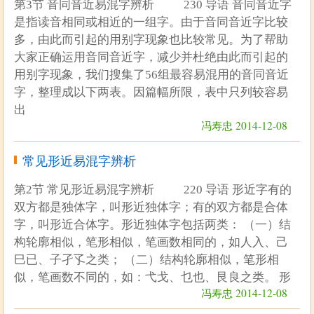
第3节 音同音近易混字辨析 230 导语 音同音近字
是指读音相同或相近的一组字。由于音同音近字比较
多，由此而引起的用别字现象也比较常见。为了帮助
大家正确运用音同音近字，减少并杜绝由此而引起的
用别字现象，我们搜集了56组最容易混用的音同音近
字，整理成以下两表。因篇幅所限，表中只列较容易
出
冯寿忠 2014-12-08
常见形近易混字辨析
第2节 常见形近易混字辨析 220 导语 形近字有的
双方都是独体字，叫形近独体字；有的双方都是合体
字，叫形近合体字。形近独体字包括两类： （一）结
构轮廓相似，笔形相似，笔画数相同的，如人入、己
巳已、子孑孓之类； （二）结构轮廓相似，笔形相
似，笔画数不同的，如：弋戈、乜也、艮良之类。 形
冯寿忠 2014-12-08