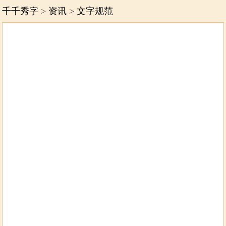
千千秀字
>
资讯
>
文字规范