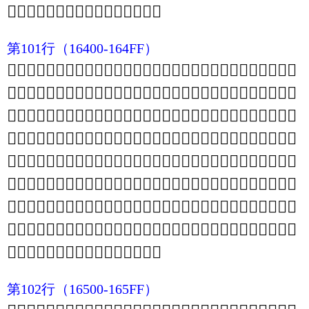
𖏰
𖏱
𖏲
𖏳
𖏴
𖏵
𖏶
𖏷
𖏸
𖏹
𖏺
𖏻
𖏼
𖏽
𖏾
𖏿
第101行
（16400-164FF）
𖐀
𖐁
𖐂
𖐃
𖐄
𖐅
𖐆
𖐇
𖐈
𖐉
𖐊
𖐋
𖐌
𖐍
𖐎
𖐏
𖐐
𖐑
𖐒
𖐓
𖐔
𖐕
𖐖
𖐗
𖐘
𖐙
𖐚
𖐛
𖐜
𖐝
𖐞
𖐟
𖐠
𖐡
𖐢
𖐣
𖐤
𖐥
𖐦
𖐧
𖐨
𖐩
𖐪
𖐫
𖐬
𖐭
𖐮
𖐯
𖐰
𖐱
𖐲
𖐳
𖐴
𖐵
𖐶
𖐷
𖐸
𖐹
𖐺
𖐻
𖐼
𖐽
𖐾
𖐿
𖑀
𖑁
𖑂
𖑃
𖑄
𖑅
𖑆
𖑇
𖑈
𖑉
𖑊
𖑋
𖑌
𖑍
𖑎
𖑏
𖑐
𖑑
𖑒
𖑓
𖑔
𖑕
𖑖
𖑗
𖑘
𖑙
𖑚
𖑛
𖑜
𖑝
𖑞
𖑟
𖑠
𖑡
𖑢
𖑣
𖑤
𖑥
𖑦
𖑧
𖑨
𖑩
𖑪
𖑫
𖑬
𖑭
𖑮
𖑯
𖑰
𖑱
𖑲
𖑳
𖑴
𖑵
𖑶
𖑷
𖑸
𖑹
𖑺
𖑻
𖑼
𖑽
𖑾
𖑿
𖒀
𖒁
𖒂
𖒃
𖒄
𖒅
𖒆
𖒇
𖒈
𖒉
𖒊
𖒋
𖒌
𖒍
𖒎
𖒏
𖒐
𖒑
𖒒
𖒓
𖒔
𖒕
𖒖
𖒗
𖒘
𖒙
𖒚
𖒛
𖒜
𖒝
𖒞
𖒟
𖒠
𖒡
𖒢
𖒣
𖒤
𖒥
𖒦
𖒧
𖒨
𖒩
𖒪
𖒫
𖒬
𖒭
𖒮
𖒯
𖒰
𖒱
𖒲
𖒳
𖒴
𖒵
𖒶
𖒷
𖒸
𖒹
𖒺
𖒻
𖒼
𖒽
𖒾
𖒿
𖓀
𖓁
𖓂
𖓃
𖓄
𖓅
𖓆
𖓇
𖓈
𖓉
𖓊
𖓋
𖓌
𖓍
𖓎
𖓏
𖓐
𖓑
𖓒
𖓓
𖓔
𖓕
𖓖
𖓗
𖓘
𖓙
𖓚
𖓛
𖓜
𖓝
𖓞
𖓟
𖓠
𖓡
𖓢
𖓣
𖓤
𖓥
𖓦
𖓧
𖓨
𖓩
𖓪
𖓫
𖓬
𖓭
𖓮
𖓯
𖓰
𖓱
𖓲
𖓳
𖓴
𖓵
𖓶
𖓷
𖓸
𖓹
𖓺
𖓻
𖓼
𖓽
𖓾
𖓿
第102行
（16500-165FF）