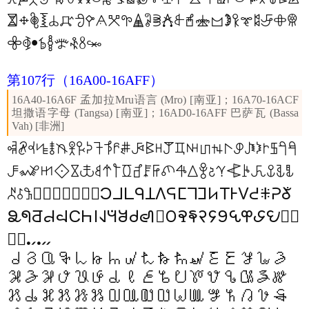
𖧝
𖧞
𖧟
𖧠
𖧡
𖧢
𖧣
𖧤
𖧥
𖧦
𖧧
𖧨
𖧩
𖧪
𖧫
𖧬
𖧭
𖧮
𖧯
𖧰
𖧱
𖧲
𖧳
𖧴
𖧵
𖧶
𖧷
𖧸
𖧹
𖧺
𖧻
𖧼
𖧽
𖧾
𖧿
第107行
（16A00-16AFF）
16A40-16A6F 孟加拉Mru语言 (Mro) [南亚]；16A70-16ACF
坦撒语字母 (Tangsa) [南亚]；16AD0-16AFF 巴萨瓦 (Bassa
Vah) [非洲]
𖨀
𖨁
𖨂
𖨃
𖨄
𖨅
𖨆
𖨇
𖨈
𖨉
𖨊
𖨋
𖨌
𖨍
𖨎
𖨏
𖨐
𖨑
𖨒
𖨓
𖨔
𖨕
𖨖
𖨗
𖨘
𖨙
𖨚
𖨛
𖨜
𖨝
𖨞
𖨟
𖨠
𖨡
𖨢
𖨣
𖨤
𖨥
𖨦
𖨧
𖨨
𖨩
𖨪
𖨫
𖨬
𖨭
𖨮
𖨯
𖨰
𖨱
𖨲
𖨳
𖨴
𖨵
𖨶
𖨷
𖨸
𖨹
𖨺
𖨻
𖨼
𖨽
𖨾
𖨿
𖩀
𖩁
𖩂
𖩃
𖩄
𖩅
𖩆
𖩇
𖩈
𖩉
𖩊
𖩋
𖩌
𖩍
𖩎
𖩏
𖩐
𖩑
𖩒
𖩓
𖩔
𖩕
𖩖
𖩗
𖩘
𖩙
𖩚
𖩛
𖩜
𖩝
𖩞
𖩟
𖩠
𖩡
𖩢
𖩣
𖩤
𖩥
𖩦
𖩧
𖩨
𖩩
𖩪
𖩫
𖩬
𖩭
𖩮
𖩯
𖩰
𖩱
𖩲
𖩳
𖩴
𖩵
𖩶
𖩷
𖩸
𖩹
𖩺
𖩻
𖩼
𖩽
𖩾
𖩿
𖪀
𖪁
𖪂
𖪃
𖪄
𖪅
𖪆
𖪇
𖪈
𖪉
𖪊
𖪋
𖪌
𖪍
𖪎
𖪏
𖪐
𖪑
𖪒
𖪓
𖪔
𖪕
𖪖
𖪗
𖪘
𖪙
𖪚
𖪛
𖪜
𖪝
𖪞
𖪟
𖪠
𖪡
𖪢