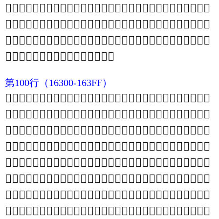
𖊖
𖊗
𖊘
𖊙
𖊚
𖊛
𖊜
𖊝
𖊞
𖊟
𖊠
𖊡
𖊢
𖊣
𖊤
𖊥
𖊦
𖊧
𖊨
𖊩
𖊪
𖊫
𖊬
𖊭
𖊮
𖊯
𖊰
𖊱
𖊲
𖊳
𖊴
𖊵
𖊶
𖊷
𖊸
𖊹
𖊺
𖊻
𖊼
𖊽
𖊾
𖊿
𖋀
𖋁
𖋂
𖋃
𖋄
𖋅
𖋆
𖋇
𖋈
𖋉
𖋊
𖋋
𖋌
𖋍
𖋎
𖋏
𖋐
𖋑
𖋒
𖋓
𖋔
𖋕
𖋖
𖋗
𖋘
𖋙
𖋚
𖋛
𖋜
𖋝
𖋞
𖋟
𖋠
𖋡
𖋢
𖋣
𖋤
𖋥
𖋦
𖋧
𖋨
𖋩
𖋪
𖋫
𖋬
𖋭
𖋮
𖋯
𖋰
𖋱
𖋲
𖋳
𖋴
𖋵
𖋶
𖋷
𖋸
𖋹
𖋺
𖋻
𖋼
𖋽
𖋾
𖋿
第100行
（16300-163FF）
𖌀
𖌁
𖌂
𖌃
𖌄
𖌅
𖌆
𖌇
𖌈
𖌉
𖌊
𖌋
𖌌
𖌍
𖌎
𖌏
𖌐
𖌑
𖌒
𖌓
𖌔
𖌕
𖌖
𖌗
𖌘
𖌙
𖌚
𖌛
𖌜
𖌝
𖌞
𖌟
𖌠
𖌡
𖌢
𖌣
𖌤
𖌥
𖌦
𖌧
𖌨
𖌩
𖌪
𖌫
𖌬
𖌭
𖌮
𖌯
𖌰
𖌱
𖌲
𖌳
𖌴
𖌵
𖌶
𖌷
𖌸
𖌹
𖌺
𖌻
𖌼
𖌽
𖌾
𖌿
𖍀
𖍁
𖍂
𖍃
𖍄
𖍅
𖍆
𖍇
𖍈
𖍉
𖍊
𖍋
𖍌
𖍍
𖍎
𖍏
𖍐
𖍑
𖍒
𖍓
𖍔
𖍕
𖍖
𖍗
𖍘
𖍙
𖍚
𖍛
𖍜
𖍝
𖍞
𖍟
𖍠
𖍡
𖍢
𖍣
𖍤
𖍥
𖍦
𖍧
𖍨
𖍩
𖍪
𖍫
𖍬
𖍭
𖍮
𖍯
𖍰
𖍱
𖍲
𖍳
𖍴
𖍵
𖍶
𖍷
𖍸
𖍹
𖍺
𖍻
𖍼
𖍽
𖍾
𖍿
𖎀
𖎁
𖎂
𖎃
𖎄
𖎅
𖎆
𖎇
𖎈
𖎉
𖎊
𖎋
𖎌
𖎍
𖎎
𖎏
𖎐
𖎑
𖎒
𖎓
𖎔
𖎕
𖎖
𖎗
𖎘
𖎙
𖎚
𖎛
𖎜
𖎝
𖎞
𖎟
𖎠
𖎡
𖎢
𖎣
𖎤
𖎥
𖎦
𖎧
𖎨
𖎩
𖎪
𖎫
𖎬
𖎭
𖎮
𖎯
𖎰
𖎱
𖎲
𖎳
𖎴
𖎵
𖎶
𖎷
𖎸
𖎹
𖎺
𖎻
𖎼
𖎽
𖎾
𖎿
𖏀
𖏁
𖏂
𖏃
𖏄
𖏅
𖏆
𖏇
𖏈
𖏉
𖏊
𖏋
𖏌
𖏍
𖏎
𖏏
𖏐
𖏑
𖏒
𖏓
𖏔
𖏕
𖏖
𖏗
𖏘
𖏙
𖏚
𖏛
𖏜
𖏝
𖏞
𖏟
𖏠
𖏡
𖏢
𖏣
𖏤
𖏥
𖏦
𖏧
𖏨
𖏩
𖏪
𖏫
𖏬
𖏭
𖏮
𖏯