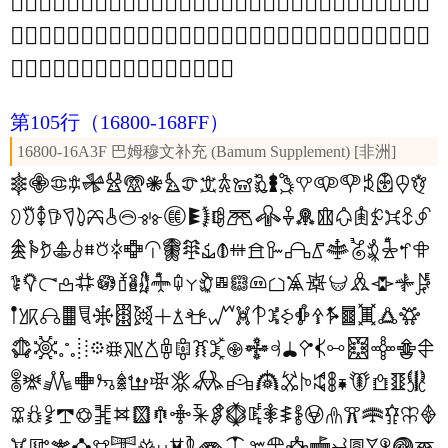
𖞴
𖞵
𖞶
𖞷
𖞸
𖞹
𖞺
𖞻
𖞼
𖞽
𖞾
𖞿
𖟀
𖟁
𖟂
𖟃
𖟄
𖟅
𖟆
𖟇
𖟈
𖟉
𖟊
𖟋
𖟌
𖟍
𖟎
𖟏
𖟐
𖟑
𖟒
𖟓
𖟔
𖟕
𖟖
𖟗
𖟘
𖟙
𖟚
𖟛
𖟜
𖟝
𖟞
𖟟
𖟠
𖟡
𖟢
𖟣
𖟤
𖟥
𖟦
𖟧
𖟨
𖟩
𖟪
𖟫
𖟬
𖟭
𖟮
𖟯
𖟰
𖟱
𖟲
𖟳
𖟴
𖟵
𖟶
𖟷
𖟸
𖟹
𖟺
𖟻
𖟼
𖟽
𖟾
𖟿
第105行
（16800-168FF）
16800-16A3F 巴姆穆文补充 (Bamum Supplement) [非洲]
𖠀
𖠁
𖠂
𖠃
𖠄
𖠅
𖠆
𖠇
𖠈
𖠉
𖠊
𖠋
𖠌
𖠍
𖠎
𖠏
𖠐
𖠑
𖠒
𖠓
𖠔
𖠕
𖠖
𖠗
𖠘
𖠙
𖠚
𖠛
𖠜
𖠝
𖠞
𖠟
𖠠
𖠡
𖠢
𖠣
𖠤
𖠥
𖠦
𖠧
𖠨
𖠩
𖠪
𖠫
𖠬
𖠭
𖠮
𖠯
𖠰
𖠱
𖠲
𖠳
𖠴
𖠵
𖠶
𖠷
𖠸
𖠹
𖠺
𖠻
𖠼
𖠽
𖠾
𖠿
𖡀
𖡁
𖡂
𖡃
𖡄
𖡅
𖡆
𖡇
𖡈
𖡉
𖡊
𖡋
𖡌
𖡍
𖡎
𖡏
𖡐
𖡑
𖡒
𖡓
𖡔
𖡕
𖡖
𖡗
𖡘
𖡙
𖡚
𖡛
𖡜
𖡝
𖡞
𖡟
𖡠
𖡡
𖡢
𖡣
𖡤
𖡥
𖡦
𖡧
𖡨
𖡩
𖡪
𖡫
𖡬
𖡭
𖡮
𖡯
𖡰
𖡱
𖡲
𖡳
𖡴
𖡵
𖡶
𖡷
𖡸
𖡹
𖡺
𖡻
𖡼
𖡽
𖡾
𖡿
𖢀
𖢁
𖢂
𖢃
𖢄
𖢅
𖢆
𖢇
𖢈
𖢉
𖢊
𖢋
𖢌
𖢍
𖢎
𖢏
𖢐
𖢑
𖢒
𖢓
𖢔
𖢕
𖢖
𖢗
𖢘
𖢙
𖢚
𖢛
𖢜
𖢝
𖢞
𖢟
𖢠
𖢡
𖢢
𖢣
𖢤
𖢥
𖢦
𖢧
𖢨
𖢩
𖢪
𖢫
𖢬
𖢭
𖢮
𖢯
𖢰
𖢱
𖢲
𖢳
𖢴
𖢵
𖢶
𖢷
𖢸
𖢹
𖢺
𖢻