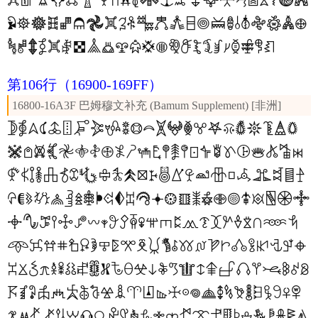
𖢼
𖢽
𖢾
𖢿
𖣀
𖣁
𖣂
𖣃
𖣄
𖣅
𖣆
𖣇
𖣈
𖣉
𖣊
𖣋
𖣌
𖣍
𖣎
𖣏
𖣐
𖣑
𖣒
𖣓
𖣔
𖣕
𖣖
𖣗
𖣘
𖣙
𖣚
𖣛
𖣜
𖣝
𖣞
𖣟
𖣠
𖣡
𖣢
𖣣
𖣤
𖣥
𖣦
𖣧
𖣨
𖣩
𖣪
𖣫
𖣬
𖣭
𖣮
𖣯
𖣰
𖣱
𖣲
𖣳
𖣴
𖣵
𖣶
𖣷
𖣸
𖣹
𖣺
𖣻
𖣼
𖣽
𖣾
𖣿
第106行
（16900-169FF）
16800-16A3F 巴姆穆文补充 (Bamum Supplement) [非洲]
𖤀
𖤁
𖤂
𖤃
𖤄
𖤅
𖤆
𖤇
𖤈
𖤉
𖤊
𖤋
𖤌
𖤍
𖤎
𖤏
𖤐
𖤑
𖤒
𖤓
𖤔
𖤕
𖤖
𖤗
𖤘
𖤙
𖤚
𖤛
𖤜
𖤝
𖤞
𖤟
𖤠
𖤡
𖤢
𖤣
𖤤
𖤥
𖤦
𖤧
𖤨
𖤩
𖤪
𖤫
𖤬
𖤭
𖤮
𖤯
𖤰
𖤱
𖤲
𖤳
𖤴
𖤵
𖤶
𖤷
𖤸
𖤹
𖤺
𖤻
𖤼
𖤽
𖤾
𖤿
𖥀
𖥁
𖥂
𖥃
𖥄
𖥅
𖥆
𖥇
𖥈
𖥉
𖥊
𖥋
𖥌
𖥍
𖥎
𖥏
𖥐
𖥑
𖥒
𖥓
𖥔
𖥕
𖥖
𖥗
𖥘
𖥙
𖥚
𖥛
𖥜
𖥝
𖥞
𖥟
𖥠
𖥡
𖥢
𖥣
𖥤
𖥥
𖥦
𖥧
𖥨
𖥩
𖥪
𖥫
𖥬
𖥭
𖥮
𖥯
𖥰
𖥱
𖥲
𖥳
𖥴
𖥵
𖥶
𖥷
𖥸
𖥹
𖥺
𖥻
𖥼
𖥽
𖥾
𖥿
𖦀
𖦁
𖦂
𖦃
𖦄
𖦅
𖦆
𖦇
𖦈
𖦉
𖦊
𖦋
𖦌
𖦍
𖦎
𖦏
𖦐
𖦑
𖦒
𖦓
𖦔
𖦕
𖦖
𖦗
𖦘
𖦙
𖦚
𖦛
𖦜
𖦝
𖦞
𖦟
𖦠
𖦡
𖦢
𖦣
𖦤
𖦥
𖦦
𖦧
𖦨
𖦩
𖦪
𖦫
𖦬
𖦭
𖦮
𖦯
𖦰
𖦱
𖦲
𖦳
𖦴
𖦵
𖦶
𖦷
𖦸
𖦹
𖦺
𖦻
𖦼
𖦽
𖦾
𖦿
𖧀
𖧁
𖧂
𖧃
𖧄
𖧅
𖧆
𖧇
𖧈
𖧉
𖧊
𖧋
𖧌
𖧍
𖧎
𖧏
𖧐
𖧑
𖧒
𖧓
𖧔
𖧕
𖧖
𖧗
𖧘
𖧙
𖧚
𖧛
𖧜