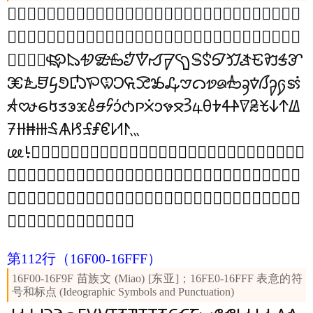
𖸀
𖸁
𖸂
𖸃
𖸄
𖸅
𖸆
𖸇
𖸈
𖸉
𖸊
𖸋
𖸌
𖸍
𖸎
𖸏
𖸐
𖸑
𖸒
𖸓
𖸔
𖸕
𖸖
𖸗
𖸘
𖸙
𖸚
𖸛
𖸜
𖸝
𖸞
𖸟
𖸠
𖸡
𖸢
𖸣
𖸤
𖸥
𖸦
𖸧
𖸨
𖸩
𖸪
𖸫
𖸬
𖸭
𖸮
𖸯
𖸰
𖸱
𖸲
𖸳
𖸴
𖸵
𖸶
𖸷
𖸸
𖸹
𖸺
𖸻
𖸼
𖸽
𖸾
𖸿
𖹀
𖹁
𖹂
𖹃
𖹄
𖹅
𖹆
𖹇
𖹈
𖹉
𖹊
𖹋
𖹌
𖹍
𖹎
𖹏
𖹐
𖹑
𖹒
𖹓
𖹔
𖹕
𖹖
𖹗
𖹘
𖹙
𖹚
𖹛
𖹜
𖹝
𖹞
𖹟
𖹠
𖹡
𖹢
𖹣
𖹤
𖹥
𖹦
𖹧
𖹨
𖹩
𖹪
𖹫
𖹬
𖹭
𖹮
𖹯
𖹰
𖹱
𖹲
𖹳
𖹴
𖹵
𖹶
𖹷
𖹸
𖹹
𖹺
𖹻
𖹼
𖹽
𖹾
𖹿
𖺀
𖺁
𖺂
𖺃
𖺄
𖺅
𖺆
𖺇
𖺈
𖺉
𖺊
𖺋
𖺌
𖺍
𖺎
𖺏
𖺐
𖺑
𖺒
𖺓
𖺔
𖺕
𖺖
𖺗
𖺘
𖺙
𖺚
𖺛
𖺜
𖺝
𖺞
𖺟
𖺠
𖺡
𖺢
𖺣
𖺤
𖺥
𖺦
𖺧
𖺨
𖺩
𖺪
𖺫
𖺬
𖺭
𖺮
𖺯
𖺰
𖺱
𖺲
𖺳
𖺴
𖺵
𖺶
𖺷
𖺸
𖺹
𖺺
𖺻
𖺼
𖺽
𖺾
𖺿
𖻀
𖻁
𖻂
𖻃
𖻄
𖻅
𖻆
𖻇
𖻈
𖻉
𖻊
𖻋
𖻌
𖻍
𖻎
𖻏
𖻐
𖻑
𖻒
𖻓
𖻔
𖻕
𖻖
𖻗
𖻘
𖻙
𖻚
𖻛
𖻜
𖻝
𖻞
𖻟
𖻠
𖻡
𖻢
𖻣
𖻤
𖻥
𖻦
𖻧
𖻨
𖻩
𖻪
𖻫
𖻬
𖻭
𖻮
𖻯
𖻰
𖻱
𖻲
𖻳
𖻴
𖻵
𖻶
𖻷
𖻸
𖻹
𖻺
𖻻
𖻼
𖻽
𖻾
𖻿
第112行
（16F00-16FFF）
16F00-16F9F 苗族文 (Miao) [东亚]；16FE0-16FFF 表意的符
号和标点 (Ideographic Symbols and Punctuation)