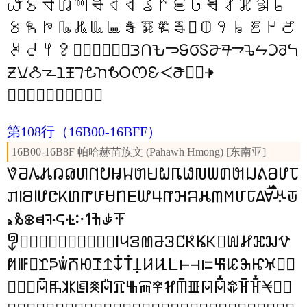
𖪣
𖪤
𖪥
𖪦
𖪧
𖪨
𖪩
𖪪
𖪫
𖪬
𖪭
𖪮
𖪯
𖪰
𖪱
𖪲
𖪳
𖪴
𖪵
𖪶
𖪷
𖪸
𖪹
𖪺
𖪻
𖪼
𖪽
𖪾
𖪿
𖫀
𖫁
𖫂
𖫃
𖫄
𖫅
𖫆
𖫇
𖫈
𖫉
𖫊
𖫋
𖫌
𖫍
𖫎
𖫏
𖫐
𖫑
𖫒
𖫓
𖫔
𖫕
𖫖
𖫗
𖫘
𖫙
𖫚
𖫛
𖫜
𖫝
𖫞
𖫟
𖫠
𖫡
𖫢
𖫣
𖫤
𖫥
𖫦
𖫧
𖫨
𖫩
𖫪
𖫫
𖫬
𖫭
𖫮
𖫯
𖫵
𖫶
𖫷
𖫸
𖫹
𖫺
𖫻
𖫼
𖫽
𖫾
𖫿
第108行
（16B00-16BFF）
16B00-16B8F 帕哈赫苗族文 (Pahawh Hmong) [东南亚]
𖬀
𖬁
𖬂
𖬃
𖬄
𖬅
𖬆
𖬇
𖬈
𖬉
𖬊
𖬋
𖬌
𖬍
𖬎
𖬏
𖬐
𖬑
𖬒
𖬓
𖬔
𖬕
𖬖
𖬗
𖬘
𖬙
𖬚
𖬛
𖬜
𖬝
𖬞
𖬟
𖬠
𖬡
𖬢
𖬣
𖬤
𖬥
𖬦
𖬧
𖬨
𖬩
𖬪
𖬫
𖬬
𖬭
𖬮
𖬯
𖬷
𖬸
𖬹
𖬺
𖬻
𖬼
𖬽
𖬾
𖬿
𖭀
𖭁
𖭂
𖭃
𖭄
𖭅
𖭆
𖭇
𖭈
𖭉
𖭊
𖭋
𖭌
𖭍
𖭎
𖭏
𖭐
𖭑
𖭒
𖭓
𖭔
𖭕
𖭖
𖭗
𖭘
𖭙
𖭚
𖭛
𖭜
𖭝
𖭞
𖭟
𖭠
𖭡
𖭢
𖭣
𖭤
𖭥
𖭦
𖭧
𖭨
𖭩
𖭪
𖭫
𖭬
𖭭
𖭮
𖭯
𖭰
𖭱
𖭲
𖭳
𖭴
𖭵
𖭶
𖭷
𖭸
𖭹
𖭺
𖭻
𖭼
𖭽
𖭾
𖭿
𖮀
𖮁
𖮂
𖮃
𖮄
𖮅
𖮆
𖮇
𖮈
𖮉
𖮊
𖮋
𖮌
𖮍
𖮎
𖮏
𖮐
𖮑