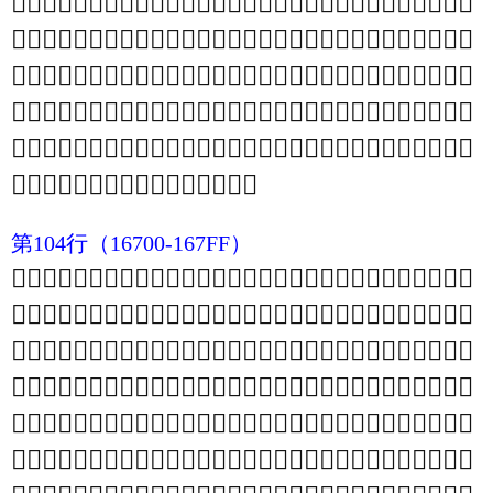
𖙚
𖙛
𖙜
𖙝
𖙞
𖙟
𖙠
𖙡
𖙢
𖙣
𖙤
𖙥
𖙦
𖙧
𖙨
𖙩
𖙪
𖙫
𖙬
𖙭
𖙮
𖙯
𖙰
𖙱
𖙲
𖙳
𖙴
𖙵
𖙶
𖙷
𖙸
𖙹
𖙺
𖙻
𖙼
𖙽
𖙾
𖙿
𖚀
𖚁
𖚂
𖚃
𖚄
𖚅
𖚆
𖚇
𖚈
𖚉
𖚊
𖚋
𖚌
𖚍
𖚎
𖚏
𖚐
𖚑
𖚒
𖚓
𖚔
𖚕
𖚖
𖚗
𖚘
𖚙
𖚚
𖚛
𖚜
𖚝
𖚞
𖚟
𖚠
𖚡
𖚢
𖚣
𖚤
𖚥
𖚦
𖚧
𖚨
𖚩
𖚪
𖚫
𖚬
𖚭
𖚮
𖚯
𖚰
𖚱
𖚲
𖚳
𖚴
𖚵
𖚶
𖚷
𖚸
𖚹
𖚺
𖚻
𖚼
𖚽
𖚾
𖚿
𖛀
𖛁
𖛂
𖛃
𖛄
𖛅
𖛆
𖛇
𖛈
𖛉
𖛊
𖛋
𖛌
𖛍
𖛎
𖛏
𖛐
𖛑
𖛒
𖛓
𖛔
𖛕
𖛖
𖛗
𖛘
𖛙
𖛚
𖛛
𖛜
𖛝
𖛞
𖛟
𖛠
𖛡
𖛢
𖛣
𖛤
𖛥
𖛦
𖛧
𖛨
𖛩
𖛪
𖛫
𖛬
𖛭
𖛮
𖛯
𖛰
𖛱
𖛲
𖛳
𖛴
𖛵
𖛶
𖛷
𖛸
𖛹
𖛺
𖛻
𖛼
𖛽
𖛾
𖛿
第104行
（16700-167FF）
𖜀
𖜁
𖜂
𖜃
𖜄
𖜅
𖜆
𖜇
𖜈
𖜉
𖜊
𖜋
𖜌
𖜍
𖜎
𖜏
𖜐
𖜑
𖜒
𖜓
𖜔
𖜕
𖜖
𖜗
𖜘
𖜙
𖜚
𖜛
𖜜
𖜝
𖜞
𖜟
𖜠
𖜡
𖜢
𖜣
𖜤
𖜥
𖜦
𖜧
𖜨
𖜩
𖜪
𖜫
𖜬
𖜭
𖜮
𖜯
𖜰
𖜱
𖜲
𖜳
𖜴
𖜵
𖜶
𖜷
𖜸
𖜹
𖜺
𖜻
𖜼
𖜽
𖜾
𖜿
𖝀
𖝁
𖝂
𖝃
𖝄
𖝅
𖝆
𖝇
𖝈
𖝉
𖝊
𖝋
𖝌
𖝍
𖝎
𖝏
𖝐
𖝑
𖝒
𖝓
𖝔
𖝕
𖝖
𖝗
𖝘
𖝙
𖝚
𖝛
𖝜
𖝝
𖝞
𖝟
𖝠
𖝡
𖝢
𖝣
𖝤
𖝥
𖝦
𖝧
𖝨
𖝩
𖝪
𖝫
𖝬
𖝭
𖝮
𖝯
𖝰
𖝱
𖝲
𖝳
𖝴
𖝵
𖝶
𖝷
𖝸
𖝹
𖝺
𖝻
𖝼
𖝽
𖝾
𖝿
𖞀
𖞁
𖞂
𖞃
𖞄
𖞅
𖞆
𖞇
𖞈
𖞉
𖞊
𖞋
𖞌
𖞍
𖞎
𖞏
𖞐
𖞑
𖞒
𖞓
𖞔
𖞕
𖞖
𖞗
𖞘
𖞙
𖞚
𖞛
𖞜
𖞝
𖞞
𖞟
𖞠
𖞡
𖞢
𖞣
𖞤
𖞥
𖞦
𖞧
𖞨
𖞩
𖞪
𖞫
𖞬
𖞭
𖞮
𖞯
𖞰
𖞱
𖞲
𖞳