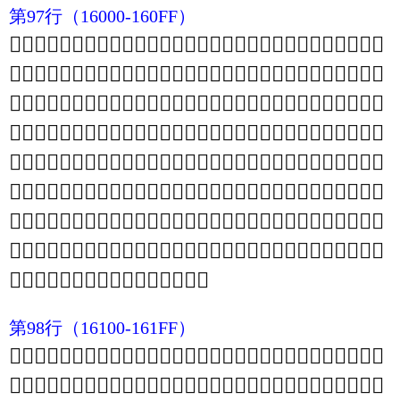
第97行
（16000-160FF）
𖀀
𖀁
𖀂
𖀃
𖀄
𖀅
𖀆
𖀇
𖀈
𖀉
𖀊
𖀋
𖀌
𖀍
𖀎
𖀏
𖀐
𖀑
𖀒
𖀓
𖀔
𖀕
𖀖
𖀗
𖀘
𖀙
𖀚
𖀛
𖀜
𖀝
𖀞
𖀟
𖀠
𖀡
𖀢
𖀣
𖀤
𖀥
𖀦
𖀧
𖀨
𖀩
𖀪
𖀫
𖀬
𖀭
𖀮
𖀯
𖀰
𖀱
𖀲
𖀳
𖀴
𖀵
𖀶
𖀷
𖀸
𖀹
𖀺
𖀻
𖀼
𖀽
𖀾
𖀿
𖁀
𖁁
𖁂
𖁃
𖁄
𖁅
𖁆
𖁇
𖁈
𖁉
𖁊
𖁋
𖁌
𖁍
𖁎
𖁏
𖁐
𖁑
𖁒
𖁓
𖁔
𖁕
𖁖
𖁗
𖁘
𖁙
𖁚
𖁛
𖁜
𖁝
𖁞
𖁟
𖁠
𖁡
𖁢
𖁣
𖁤
𖁥
𖁦
𖁧
𖁨
𖁩
𖁪
𖁫
𖁬
𖁭
𖁮
𖁯
𖁰
𖁱
𖁲
𖁳
𖁴
𖁵
𖁶
𖁷
𖁸
𖁹
𖁺
𖁻
𖁼
𖁽
𖁾
𖁿
𖂀
𖂁
𖂂
𖂃
𖂄
𖂅
𖂆
𖂇
𖂈
𖂉
𖂊
𖂋
𖂌
𖂍
𖂎
𖂏
𖂐
𖂑
𖂒
𖂓
𖂔
𖂕
𖂖
𖂗
𖂘
𖂙
𖂚
𖂛
𖂜
𖂝
𖂞
𖂟
𖂠
𖂡
𖂢
𖂣
𖂤
𖂥
𖂦
𖂧
𖂨
𖂩
𖂪
𖂫
𖂬
𖂭
𖂮
𖂯
𖂰
𖂱
𖂲
𖂳
𖂴
𖂵
𖂶
𖂷
𖂸
𖂹
𖂺
𖂻
𖂼
𖂽
𖂾
𖂿
𖃀
𖃁
𖃂
𖃃
𖃄
𖃅
𖃆
𖃇
𖃈
𖃉
𖃊
𖃋
𖃌
𖃍
𖃎
𖃏
𖃐
𖃑
𖃒
𖃓
𖃔
𖃕
𖃖
𖃗
𖃘
𖃙
𖃚
𖃛
𖃜
𖃝
𖃞
𖃟
𖃠
𖃡
𖃢
𖃣
𖃤
𖃥
𖃦
𖃧
𖃨
𖃩
𖃪
𖃫
𖃬
𖃭
𖃮
𖃯
𖃰
𖃱
𖃲
𖃳
𖃴
𖃵
𖃶
𖃷
𖃸
𖃹
𖃺
𖃻
𖃼
𖃽
𖃾
𖃿
第98行
（16100-161FF）
𖄀
𖄁
𖄂
𖄃
𖄄
𖄅
𖄆
𖄇
𖄈
𖄉
𖄊
𖄋
𖄌
𖄍
𖄎
𖄏
𖄐
𖄑
𖄒
𖄓
𖄔
𖄕
𖄖
𖄗
𖄘
𖄙
𖄚
𖄛
𖄜
𖄝
𖄞
𖄟
𖄠
𖄡
𖄢
𖄣
𖄤
𖄥
𖄦
𖄧
𖄨
𖄩
𖄪
𖄫
𖄬
𖄭
𖄮
𖄯
𖄰
𖄱
𖄲
𖄳
𖄴
𖄵
𖄶
𖄷
𖄸
𖄹
𖄺
𖄻