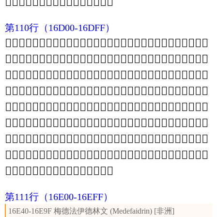
𖳰
𖳱
𖳲
𖳳
𖳴
𖳵
𖳶
𖳷
𖳸
𖳹
𖳺
𖳻
𖳼
𖳽
𖳾
𖳿
第110行
（16D00-16DFF）
𖴀
𖴁
𖴂
𖴃
𖴄
𖴅
𖴆
𖴇
𖴈
𖴉
𖴊
𖴋
𖴌
𖴍
𖴎
𖴏
𖴐
𖴑
𖴒
𖴓
𖴔
𖴕
𖴖
𖴗
𖴘
𖴙
𖴚
𖴛
𖴜
𖴝
𖴞
𖴟
𖴠
𖴡
𖴢
𖴣
𖴤
𖴥
𖴦
𖴧
𖴨
𖴩
𖴪
𖴫
𖴬
𖴭
𖴮
𖴯
𖴰
𖴱
𖴲
𖴳
𖴴
𖴵
𖴶
𖴷
𖴸
𖴹
𖴺
𖴻
𖴼
𖴽
𖴾
𖴿
𖵀
𖵁
𖵂
𖵃
𖵄
𖵅
𖵆
𖵇
𖵈
𖵉
𖵊
𖵋
𖵌
𖵍
𖵎
𖵏
𖵐
𖵑
𖵒
𖵓
𖵔
𖵕
𖵖
𖵗
𖵘
𖵙
𖵚
𖵛
𖵜
𖵝
𖵞
𖵟
𖵠
𖵡
𖵢
𖵣
𖵤
𖵥
𖵦
𖵧
𖵨
𖵩
𖵪
𖵫
𖵬
𖵭
𖵮
𖵯
𖵰
𖵱
𖵲
𖵳
𖵴
𖵵
𖵶
𖵷
𖵸
𖵹
𖵺
𖵻
𖵼
𖵽
𖵾
𖵿
𖶀
𖶁
𖶂
𖶃
𖶄
𖶅
𖶆
𖶇
𖶈
𖶉
𖶊
𖶋
𖶌
𖶍
𖶎
𖶏
𖶐
𖶑
𖶒
𖶓
𖶔
𖶕
𖶖
𖶗
𖶘
𖶙
𖶚
𖶛
𖶜
𖶝
𖶞
𖶟
𖶠
𖶡
𖶢
𖶣
𖶤
𖶥
𖶦
𖶧
𖶨
𖶩
𖶪
𖶫
𖶬
𖶭
𖶮
𖶯
𖶰
𖶱
𖶲
𖶳
𖶴
𖶵
𖶶
𖶷
𖶸
𖶹
𖶺
𖶻
𖶼
𖶽
𖶾
𖶿
𖷀
𖷁
𖷂
𖷃
𖷄
𖷅
𖷆
𖷇
𖷈
𖷉
𖷊
𖷋
𖷌
𖷍
𖷎
𖷏
𖷐
𖷑
𖷒
𖷓
𖷔
𖷕
𖷖
𖷗
𖷘
𖷙
𖷚
𖷛
𖷜
𖷝
𖷞
𖷟
𖷠
𖷡
𖷢
𖷣
𖷤
𖷥
𖷦
𖷧
𖷨
𖷩
𖷪
𖷫
𖷬
𖷭
𖷮
𖷯
𖷰
𖷱
𖷲
𖷳
𖷴
𖷵
𖷶
𖷷
𖷸
𖷹
𖷺
𖷻
𖷼
𖷽
𖷾
𖷿
第111行
（16E00-16EFF）
16E40-16E9F 梅德法伊德林文 (Medefaidrin) [非洲]