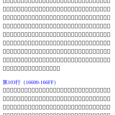
𖔀
𖔁
𖔂
𖔃
𖔄
𖔅
𖔆
𖔇
𖔈
𖔉
𖔊
𖔋
𖔌
𖔍
𖔎
𖔏
𖔐
𖔑
𖔒
𖔓
𖔔
𖔕
𖔖
𖔗
𖔘
𖔙
𖔚
𖔛
𖔜
𖔝
𖔞
𖔟
𖔠
𖔡
𖔢
𖔣
𖔤
𖔥
𖔦
𖔧
𖔨
𖔩
𖔪
𖔫
𖔬
𖔭
𖔮
𖔯
𖔰
𖔱
𖔲
𖔳
𖔴
𖔵
𖔶
𖔷
𖔸
𖔹
𖔺
𖔻
𖔼
𖔽
𖔾
𖔿
𖕀
𖕁
𖕂
𖕃
𖕄
𖕅
𖕆
𖕇
𖕈
𖕉
𖕊
𖕋
𖕌
𖕍
𖕎
𖕏
𖕐
𖕑
𖕒
𖕓
𖕔
𖕕
𖕖
𖕗
𖕘
𖕙
𖕚
𖕛
𖕜
𖕝
𖕞
𖕟
𖕠
𖕡
𖕢
𖕣
𖕤
𖕥
𖕦
𖕧
𖕨
𖕩
𖕪
𖕫
𖕬
𖕭
𖕮
𖕯
𖕰
𖕱
𖕲
𖕳
𖕴
𖕵
𖕶
𖕷
𖕸
𖕹
𖕺
𖕻
𖕼
𖕽
𖕾
𖕿
𖖀
𖖁
𖖂
𖖃
𖖄
𖖅
𖖆
𖖇
𖖈
𖖉
𖖊
𖖋
𖖌
𖖍
𖖎
𖖏
𖖐
𖖑
𖖒
𖖓
𖖔
𖖕
𖖖
𖖗
𖖘
𖖙
𖖚
𖖛
𖖜
𖖝
𖖞
𖖟
𖖠
𖖡
𖖢
𖖣
𖖤
𖖥
𖖦
𖖧
𖖨
𖖩
𖖪
𖖫
𖖬
𖖭
𖖮
𖖯
𖖰
𖖱
𖖲
𖖳
𖖴
𖖵
𖖶
𖖷
𖖸
𖖹
𖖺
𖖻
𖖼
𖖽
𖖾
𖖿
𖗀
𖗁
𖗂
𖗃
𖗄
𖗅
𖗆
𖗇
𖗈
𖗉
𖗊
𖗋
𖗌
𖗍
𖗎
𖗏
𖗐
𖗑
𖗒
𖗓
𖗔
𖗕
𖗖
𖗗
𖗘
𖗙
𖗚
𖗛
𖗜
𖗝
𖗞
𖗟
𖗠
𖗡
𖗢
𖗣
𖗤
𖗥
𖗦
𖗧
𖗨
𖗩
𖗪
𖗫
𖗬
𖗭
𖗮
𖗯
𖗰
𖗱
𖗲
𖗳
𖗴
𖗵
𖗶
𖗷
𖗸
𖗹
𖗺
𖗻
𖗼
𖗽
𖗾
𖗿
第103行
（16600-166FF）
𖘀
𖘁
𖘂
𖘃
𖘄
𖘅
𖘆
𖘇
𖘈
𖘉
𖘊
𖘋
𖘌
𖘍
𖘎
𖘏
𖘐
𖘑
𖘒
𖘓
𖘔
𖘕
𖘖
𖘗
𖘘
𖘙
𖘚
𖘛
𖘜
𖘝
𖘞
𖘟
𖘠
𖘡
𖘢
𖘣
𖘤
𖘥
𖘦
𖘧
𖘨
𖘩
𖘪
𖘫
𖘬
𖘭
𖘮
𖘯
𖘰
𖘱
𖘲
𖘳
𖘴
𖘵
𖘶
𖘷
𖘸
𖘹
𖘺
𖘻
𖘼
𖘽
𖘾
𖘿
𖙀
𖙁
𖙂
𖙃
𖙄
𖙅
𖙆
𖙇
𖙈
𖙉
𖙊
𖙋
𖙌
𖙍
𖙎
𖙏
𖙐
𖙑
𖙒
𖙓
𖙔
𖙕
𖙖
𖙗
𖙘
𖙙