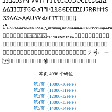
𖼀
𖼁
𖼂
𖼃
𖼄
𖼅
𖼆
𖼇
𖼈
𖼉
𖼊
𖼋
𖼌
𖼍
𖼎
𖼏
𖼐
𖼑
𖼒
𖼓
𖼔
𖼕
𖼖
𖼗
𖼘
𖼙
𖼚
𖼛
𖼜
𖼝
𖼞
𖼟
𖼠
𖼡
𖼢
𖼣
𖼤
𖼥
𖼦
𖼧
𖼨
𖼩
𖼪
𖼫
𖼬
𖼭
𖼮
𖼯
𖼰
𖼱
𖼲
𖼳
𖼴
𖼵
𖼶
𖼷
𖼸
𖼹
𖼺
𖼻
𖼼
𖼽
𖼾
𖼿
𖽀
𖽁
𖽂
𖽃
𖽄
𖽅
𖽆
𖽇
𖽈
𖽉
𖽊
𖽋
𖽌
𖽍
𖽎

𖾈
𖾉
𖾊
𖾋
𖾌
𖾍
𖾎
𖾏
𖾓
𖾔
𖾕
𖾖
𖾗
𖾘
𖾙
𖾚
𖾛
𖾜
𖾝
𖾞
𖾟
𖾠
𖾡
𖾢
𖾣
𖾤
𖾥
𖾦
𖾧
𖾨
𖾩
𖾪
𖾫
𖾬
𖾭
𖾮
𖾯
𖾰
𖾱
𖾲
𖾳
𖾴
𖾵
𖾶
𖾷
𖾸
𖾹
𖾺
𖾻
𖾼
𖾽
𖾾
𖾿
𖿀
𖿁
𖿂
𖿃
𖿄
𖿅
𖿆
𖿇
𖿈
𖿉
𖿊
𖿋
𖿌
𖿍
𖿎
𖿏
𖿐
𖿑
𖿒
𖿓
𖿔
𖿕
𖿖
𖿗
𖿘
𖿙
𖿚
𖿛
𖿜
𖿝
𖿞
𖿟
𖿠
𖿡
𖿢
𖿣
𖿤
𖿥
𖿦
𖿧
𖿨
𖿩
𖿪
𖿫
𖿬
𖿭
𖿮
𖿯
𖿲
𖿳
𖿴
𖿵
𖿶
𖿷
𖿸
𖿹
𖿺
𖿻
𖿼
𖿽
𖿾
𖿿
本页 4096 个码位
第1页（10000-10FFF）
第2页（11000-11FFF）
第3页（12000-12FFF）
第4页（13000-13FFF）
第5页（14000-14FFF）