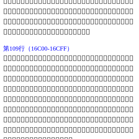
𖮒
𖮓
𖮔
𖮕
𖮖
𖮗
𖮘
𖮙
𖮚
𖮛
𖮜
𖮝
𖮞
𖮟
𖮠
𖮡
𖮢
𖮣
𖮤
𖮥
𖮦
𖮧
𖮨
𖮩
𖮪
𖮫
𖮬
𖮭
𖮮
𖮯
𖮰
𖮱
𖮲
𖮳
𖮴
𖮵
𖮶
𖮷
𖮸
𖮹
𖮺
𖮻
𖮼
𖮽
𖮾
𖮿
𖯀
𖯁
𖯂
𖯃
𖯄
𖯅
𖯆
𖯇
𖯈
𖯉
𖯊
𖯋
𖯌
𖯍
𖯎
𖯏
𖯐
𖯑
𖯒
𖯓
𖯔
𖯕
𖯖
𖯗
𖯘
𖯙
𖯚
𖯛
𖯜
𖯝
𖯞
𖯟
𖯠
𖯡
𖯢
𖯣
𖯤
𖯥
𖯦
𖯧
𖯨
𖯩
𖯪
𖯫
𖯬
𖯭
𖯮
𖯯
𖯰
𖯱
𖯲
𖯳
𖯴
𖯵
𖯶
𖯷
𖯸
𖯹
𖯺
𖯻
𖯼
𖯽
𖯾
𖯿
第109行
（16C00-16CFF）
𖰀
𖰁
𖰂
𖰃
𖰄
𖰅
𖰆
𖰇
𖰈
𖰉
𖰊
𖰋
𖰌
𖰍
𖰎
𖰏
𖰐
𖰑
𖰒
𖰓
𖰔
𖰕
𖰖
𖰗
𖰘
𖰙
𖰚
𖰛
𖰜
𖰝
𖰞
𖰟
𖰠
𖰡
𖰢
𖰣
𖰤
𖰥
𖰦
𖰧
𖰨
𖰩
𖰪
𖰫
𖰬
𖰭
𖰮
𖰯
𖰰
𖰱
𖰲
𖰳
𖰴
𖰵
𖰶
𖰷
𖰸
𖰹
𖰺
𖰻
𖰼
𖰽
𖰾
𖰿
𖱀
𖱁
𖱂
𖱃
𖱄
𖱅
𖱆
𖱇
𖱈
𖱉
𖱊
𖱋
𖱌
𖱍
𖱎
𖱏
𖱐
𖱑
𖱒
𖱓
𖱔
𖱕
𖱖
𖱗
𖱘
𖱙
𖱚
𖱛
𖱜
𖱝
𖱞
𖱟
𖱠
𖱡
𖱢
𖱣
𖱤
𖱥
𖱦
𖱧
𖱨
𖱩
𖱪
𖱫
𖱬
𖱭
𖱮
𖱯
𖱰
𖱱
𖱲
𖱳
𖱴
𖱵
𖱶
𖱷
𖱸
𖱹
𖱺
𖱻
𖱼
𖱽
𖱾
𖱿
𖲀
𖲁
𖲂
𖲃
𖲄
𖲅
𖲆
𖲇
𖲈
𖲉
𖲊
𖲋
𖲌
𖲍
𖲎
𖲏
𖲐
𖲑
𖲒
𖲓
𖲔
𖲕
𖲖
𖲗
𖲘
𖲙
𖲚
𖲛
𖲜
𖲝
𖲞
𖲟
𖲠
𖲡
𖲢
𖲣
𖲤
𖲥
𖲦
𖲧
𖲨
𖲩
𖲪
𖲫
𖲬
𖲭
𖲮
𖲯
𖲰
𖲱
𖲲
𖲳
𖲴
𖲵
𖲶
𖲷
𖲸
𖲹
𖲺
𖲻
𖲼
𖲽
𖲾
𖲿
𖳀
𖳁
𖳂
𖳃
𖳄
𖳅
𖳆
𖳇
𖳈
𖳉
𖳊
𖳋
𖳌
𖳍
𖳎
𖳏
𖳐
𖳑
𖳒
𖳓
𖳔
𖳕
𖳖
𖳗
𖳘
𖳙
𖳚
𖳛
𖳜
𖳝
𖳞
𖳟
𖳠
𖳡
𖳢
𖳣
𖳤
𖳥
𖳦
𖳧
𖳨
𖳩
𖳪
𖳫
𖳬
𖳭
𖳮
𖳯