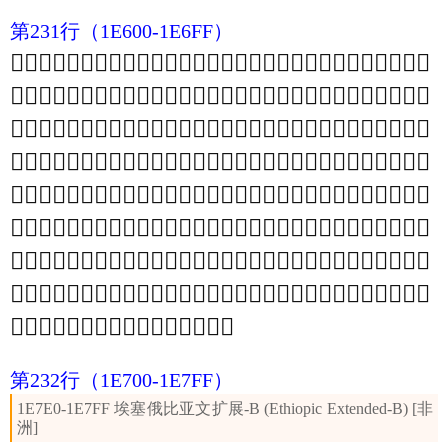
第231行
（1E600-1E6FF）
𞘀
𞘁
𞘂
𞘃
𞘄
𞘅
𞘆
𞘇
𞘈
𞘉
𞘊
𞘋
𞘌
𞘍
𞘎
𞘏
𞘐
𞘑
𞘒
𞘓
𞘔
𞘕
𞘖
𞘗
𞘘
𞘙
𞘚
𞘛
𞘜
𞘝
𞘞
𞘟
𞘠
𞘡
𞘢
𞘣
𞘤
𞘥
𞘦
𞘧
𞘨
𞘩
𞘪
𞘫
𞘬
𞘭
𞘮
𞘯
𞘰
𞘱
𞘲
𞘳
𞘴
𞘵
𞘶
𞘷
𞘸
𞘹
𞘺
𞘻
𞘼
𞘽
𞘾
𞘿
𞙀
𞙁
𞙂
𞙃
𞙄
𞙅
𞙆
𞙇
𞙈
𞙉
𞙊
𞙋
𞙌
𞙍
𞙎
𞙏
𞙐
𞙑
𞙒
𞙓
𞙔
𞙕
𞙖
𞙗
𞙘
𞙙
𞙚
𞙛
𞙜
𞙝
𞙞
𞙟
𞙠
𞙡
𞙢
𞙣
𞙤
𞙥
𞙦
𞙧
𞙨
𞙩
𞙪
𞙫
𞙬
𞙭
𞙮
𞙯
𞙰
𞙱
𞙲
𞙳
𞙴
𞙵
𞙶
𞙷
𞙸
𞙹
𞙺
𞙻
𞙼
𞙽
𞙾
𞙿
𞚀
𞚁
𞚂
𞚃
𞚄
𞚅
𞚆
𞚇
𞚈
𞚉
𞚊
𞚋
𞚌
𞚍
𞚎
𞚏
𞚐
𞚑
𞚒
𞚓
𞚔
𞚕
𞚖
𞚗
𞚘
𞚙
𞚚
𞚛
𞚜
𞚝
𞚞
𞚟
𞚠
𞚡
𞚢
𞚣
𞚤
𞚥
𞚦
𞚧
𞚨
𞚩
𞚪
𞚫
𞚬
𞚭
𞚮
𞚯
𞚰
𞚱
𞚲
𞚳
𞚴
𞚵
𞚶
𞚷
𞚸
𞚹
𞚺
𞚻
𞚼
𞚽
𞚾
𞚿
𞛀
𞛁
𞛂
𞛃
𞛄
𞛅
𞛆
𞛇
𞛈
𞛉
𞛊
𞛋
𞛌
𞛍
𞛎
𞛏
𞛐
𞛑
𞛒
𞛓
𞛔
𞛕
𞛖
𞛗
𞛘
𞛙
𞛚
𞛛
𞛜
𞛝
𞛞
𞛟
𞛠
𞛡
𞛢
𞛣
𞛤
𞛥
𞛦
𞛧
𞛨
𞛩
𞛪
𞛫
𞛬
𞛭
𞛮
𞛯
𞛰
𞛱
𞛲
𞛳
𞛴
𞛵
𞛶
𞛷
𞛸
𞛹
𞛺
𞛻
𞛼
𞛽
𞛾
𞛿
第232行
（1E700-1E7FF）
1E7E0-1E7FF 埃塞俄比亚文扩展-B (Ethiopic Extended-B) [非
洲]