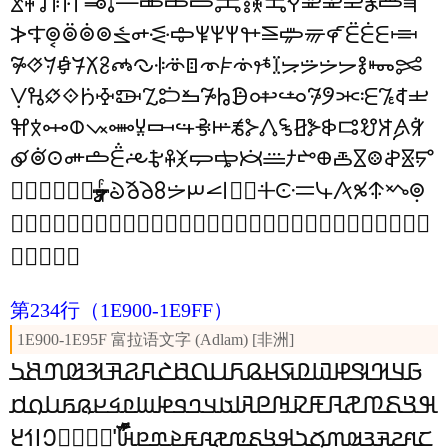
𞡉
𞡈
𞡇
𞡆
𞡅
𞡄
𞡃
𞡂
𞡁
𞡀
𞠿
𞠾
𞠽
𞠼
𞠻
𞠺
𞠹
𞠸
𞠷
𞠶
𞠵
𞠴
𞠳
𞡟
𞡞
𞡝
𞡜
𞡛
𞡚
𞡙
𞡘
𞡗
𞡖
𞡕
𞡔
𞡓
𞡒
𞡑
𞡐
𞡏
𞡎
𞡍
𞡌
𞡋
𞡊
𞡷
𞡶
𞡵
𞡴
𞡳
𞡲
𞡱
𞡰
𞡯
𞡮
𞡭
𞡬
𞡫
𞡪
𞡩
𞡨
𞡧
𞡦
𞡥
𞡤
𞡣
𞡢
𞡡
𞡠
𞢍
𞢌
𞢋
𞢊
𞢉
𞢈
𞢇
𞢆
𞢅
𞢄
𞢃
𞢂
𞢁
𞢀
𞡿
𞡾
𞡽
𞡼
𞡻
𞡺
𞡹
𞡸
𞢤
𞢣
𞢢
𞢡
𞢠
𞢟
𞢞
𞢝
𞢜
𞢛
𞢚
𞢙
𞢘
𞢗
𞢖
𞢕
𞢔
𞢓
𞢒
𞢑
𞢐
𞢏
𞢎
𞢻
𞢺
𞢹
𞢸
𞢷
𞢶
𞢵
𞢴
𞢳
𞢲
𞢱
𞢰
𞢯
𞢮
𞢭
𞢬
𞢫
𞢪
𞢩
𞢨
𞢧
𞢦
𞢥
𞣜
𞣛
𞣚
𞣙
𞣘
𞣗
𞣏
𞣎
𞣍
𞣌
𞣋
𞣊
𞣉
𞣈
𞣇
𞣆
𞣅
𞣄
𞣃
𞣂
𞣁
𞣀
𞢿
𞢾
𞢽
𞢼
𞣺
𞣹
𞣸
𞣷
𞣶
𞣵
𞣴
𞣳
𞣲
𞣱
𞣰
𞣯
𞣮
𞣭
𞣬
𞣫
𞣪
𞣩
𞣨
𞣧
𞣦
𞣥
𞣤
𞣣
𞣢
𞣡
𞣠
𞣟
𞣞
𞣝
𞣿
𞣾
𞣽
𞣼
𞣻
第234行
（1E900-1E9FF）
1E900-1E95F 富拉语文字 (Adlam) [非洲]
𞤖
𞤕
𞤔
𞤓
𞤒
𞤑
𞤐
𞤏
𞤎
𞤍
𞤌
𞤋
𞤊
𞤉
𞤈
𞤇
𞤆
𞤅
𞤄
𞤃
𞤂
𞤁
𞤀
𞤯
𞤮
𞤭
𞤬
𞤫
𞤪
𞤩
𞤨
𞤧
𞤦
𞤥
𞤤
𞤣
𞤢
𞤡
𞤠
𞤟
𞤞
𞤝
𞤜
𞤛
𞤚
𞤙
𞤘
𞤗
𞥓
𞥒
𞥑
𞥐
𞥏
𞥎
𞥍
𞥌
𞥋
𞥃
𞥂
𞥁
𞥀
𞤿
𞤾
𞤽
𞤼
𞤻
𞤺
𞤹
𞤸
𞤷
𞤶
𞤵
𞤴
𞤳
𞤲
𞤱
𞤰