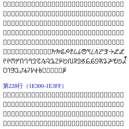
𞈞
𞈟
𞈠
𞈡
𞈢
𞈣
𞈤
𞈥
𞈦
𞈧
𞈨
𞈩
𞈪
𞈫
𞈬
𞈭
𞈮
𞈯
𞈰
𞈱
𞈲
𞈳
𞈴
𞈵
𞈶
𞈷
𞈸
𞈹
𞈺
𞈻
𞈼
𞈽
𞈾
𞈿
𞉀
𞉁
𞉂
𞉃
𞉄
𞉅
𞉆
𞉇
𞉈
𞉉
𞉊
𞉋
𞉌
𞉍
𞉎
𞉏
𞉐
𞉑
𞉒
𞉓
𞉔
𞉕
𞉖
𞉗
𞉘
𞉙
𞉚
𞉛
𞉜
𞉝
𞉞
𞉟
𞉠
𞉡
𞉢
𞉣
𞉤
𞉥
𞉦
𞉧
𞉨
𞉩
𞉪
𞉫
𞉬
𞉭
𞉮
𞉯
𞉰
𞉱
𞉲
𞉳
𞉴
𞉵
𞉶
𞉷
𞉸
𞉹
𞉺
𞉻
𞉼
𞉽
𞉾
𞉿
𞊀
𞊁
𞊂
𞊃
𞊄
𞊅
𞊆
𞊇
𞊈
𞊉
𞊊
𞊋
𞊌
𞊍
𞊎
𞊏
𞊐
𞊑
𞊒
𞊓
𞊔
𞊕
𞊖
𞊗
𞊘
𞊙
𞊚
𞊛
𞊜
𞊝
𞊞
𞊟
𞊠
𞊡
𞊢
𞊣
𞊤
𞊥
𞊦
𞊧
𞊨
𞊩
𞊪
𞊫
𞊬
𞊭
𞊮
𞊯
𞊰
𞊱
𞊲
𞊳
𞊴
𞊵
𞊶
𞊷
𞊸
𞊹
𞊺
𞊻
𞊼
𞊽
𞊾
𞊿
𞋀
𞋁
𞋂
𞋃
𞋄
𞋅
𞋆
𞋇
𞋈
𞋉
𞋊
𞋋
𞋌
𞋍
𞋎
𞋏
𞋐
𞋑
𞋒
𞋓
𞋔
𞋕
𞋖
𞋗
𞋘
𞋙
𞋚
𞋛
𞋜
𞋝
𞋞
𞋟
𞋠
𞋡
𞋢
𞋣
𞋤
𞋥
𞋦
𞋧
𞋨
𞋩
𞋪
𞋫
𞋰
𞋱
𞋲
𞋳
𞋴
𞋵
𞋶
𞋷
𞋸
𞋹
𞋺
𞋻
𞋼
𞋽
𞋾
𞋿
第228行
（1E300-1E3FF）
𞌀
𞌁
𞌂
𞌃
𞌄
𞌅
𞌆
𞌇
𞌈
𞌉
𞌊
𞌋
𞌌
𞌍
𞌎
𞌏
𞌐
𞌑
𞌒
𞌓
𞌔
𞌕
𞌖
𞌗
𞌘
𞌙
𞌚
𞌛
𞌜
𞌝
𞌞
𞌟
𞌠
𞌡
𞌢
𞌣
𞌤
𞌥
𞌦
𞌧
𞌨
𞌩
𞌪
𞌫
𞌬
𞌭
𞌮
𞌯
𞌰
𞌱
𞌲
𞌳
𞌴
𞌵
𞌶
𞌷
𞌸
𞌹
𞌺
𞌻
𞌼
𞌽
𞌾
𞌿
𞍀
𞍁
𞍂
𞍃
𞍄
𞍅
𞍆
𞍇
𞍈
𞍉
𞍊
𞍋
𞍌
𞍍
𞍎
𞍏
𞍐
𞍑
𞍒
𞍓
𞍔
𞍕
𞍖
𞍗
𞍘
𞍙
𞍚
𞍛
𞍜
𞍝
𞍞
𞍟
𞍠
𞍡
𞍢
𞍣
𞍤
𞍥
𞍦
𞍧
𞍨
𞍩
𞍪
𞍫
𞍬
𞍭
𞍮
𞍯
𞍰
𞍱
𞍲
𞍳
𞍴
𞍵
𞍶
𞍷