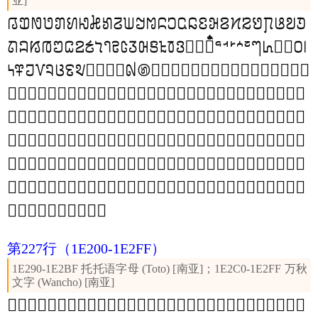
亚]
𞄀
𞄁
𞄂
𞄃
𞄄
𞄅
𞄆
𞄇
𞄈
𞄉
𞄊
𞄋
𞄌
𞄍
𞄎
𞄏
𞄐
𞄑
𞄒
𞄓
𞄔
𞄕
𞄖
𞄗
𞄘
𞄙
𞄚
𞄛
𞄜
𞄝
𞄞
𞄟
𞄠
𞄡
𞄢
𞄣
𞄤
𞄥
𞄦
𞄧
𞄨
𞄩
𞄪
𞄫
𞄬
𞄭
𞄮
𞄯
𞄷
𞄸
𞄹
𞄺
𞄻
𞄼
𞄽
𞄾
𞄿
𞅀
𞅁
𞅂
𞅃
𞅄
𞅅
𞅆
𞅇
𞅈
𞅉
𞅊
𞅋
𞅌
𞅍
𞅎
𞅏
𞅐
𞅑
𞅒
𞅓
𞅔
𞅕
𞅖
𞅗
𞅘
𞅙
𞅚
𞅛
𞅜
𞅝
𞅞
𞅟
𞅠
𞅡
𞅢
𞅣
𞅤
𞅥
𞅦
𞅧
𞅨
𞅩
𞅪
𞅫
𞅬
𞅭
𞅮
𞅯
𞅰
𞅱
𞅲
𞅳
𞅴
𞅵
𞅶
𞅷
𞅸
𞅹
𞅺
𞅻
𞅼
𞅽
𞅾
𞅿
𞆀
𞆁
𞆂
𞆃
𞆄
𞆅
𞆆
𞆇
𞆈
𞆉
𞆊
𞆋
𞆌
𞆍
𞆎
𞆏
𞆐
𞆑
𞆒
𞆓
𞆔
𞆕
𞆖
𞆗
𞆘
𞆙
𞆚
𞆛
𞆜
𞆝
𞆞
𞆟
𞆠
𞆡
𞆢
𞆣
𞆤
𞆥
𞆦
𞆧
𞆨
𞆩
𞆪
𞆫
𞆬
𞆭
𞆮
𞆯
𞆰
𞆱
𞆲
𞆳
𞆴
𞆵
𞆶
𞆷
𞆸
𞆹
𞆺
𞆻
𞆼
𞆽
𞆾
𞆿
𞇀
𞇁
𞇂
𞇃
𞇄
𞇅
𞇆
𞇇
𞇈
𞇉
𞇊
𞇋
𞇌
𞇍
𞇎
𞇏
𞇐
𞇑
𞇒
𞇓
𞇔
𞇕
𞇖
𞇗
𞇘
𞇙
𞇚
𞇛
𞇜
𞇝
𞇞
𞇟
𞇠
𞇡
𞇢
𞇣
𞇤
𞇥
𞇦
𞇧
𞇨
𞇩
𞇪
𞇫
𞇬
𞇭
𞇮
𞇯
𞇰
𞇱
𞇲
𞇳
𞇴
𞇵
𞇶
𞇷
𞇸
𞇹
𞇺
𞇻
𞇼
𞇽
𞇾
𞇿
第227行
（1E200-1E2FF）
1E290-1E2BF 托托语字母 (Toto) [南亚]；1E2C0-1E2FF 万秋
文字 (Wancho) [南亚]
𞈀
𞈁
𞈂
𞈃
𞈄
𞈅
𞈆
𞈇
𞈈
𞈉
𞈊
𞈋
𞈌
𞈍
𞈎
𞈏
𞈐
𞈑
𞈒
𞈓
𞈔
𞈕
𞈖
𞈗
𞈘
𞈙
𞈚
𞈛
𞈜
𞈝