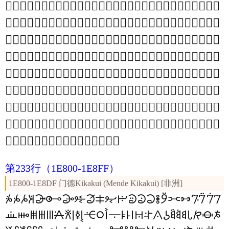
𞜀
𞜁
𞜂
𞜃
𞜄
𞜅
𞜆
𞜇
𞜈
𞜉
𞜊
𞜋
𞜌
𞜍
𞜎
𞜏
𞜐
𞜑
𞜒
𞜓
𞜔
𞜕
𞜖
𞜗
𞜘
𞜙
𞜚
𞜛
𞜜
𞜝
𞜞
𞜟
𞜠
𞜡
𞜢
𞜣
𞜤
𞜥
𞜦
𞜧
𞜨
𞜩
𞜪
𞜫
𞜬
𞜭
𞜮
𞜯
𞜰
𞜱
𞜲
𞜳
𞜴
𞜵
𞜶
𞜷
𞜸
𞜹
𞜺
𞜻
𞜼
𞜽
𞜾
𞜿
𞝀
𞝁
𞝂
𞝃
𞝄
𞝅
𞝆
𞝇
𞝈
𞝉
𞝊
𞝋
𞝌
𞝍
𞝎
𞝏
𞝐
𞝑
𞝒
𞝓
𞝔
𞝕
𞝖
𞝗
𞝘
𞝙
𞝚
𞝛
𞝜
𞝝
𞝞
𞝟
𞝠
𞝡
𞝢
𞝣
𞝤
𞝥
𞝦
𞝧
𞝨
𞝩
𞝪
𞝫
𞝬
𞝭
𞝮
𞝯
𞝰
𞝱
𞝲
𞝳
𞝴
𞝵
𞝶
𞝷
𞝸
𞝹
𞝺
𞝻
𞝼
𞝽
𞝾
𞝿
𞞀
𞞁
𞞂
𞞃
𞞄
𞞅
𞞆
𞞇
𞞈
𞞉
𞞊
𞞋
𞞌
𞞍
𞞎
𞞏
𞞐
𞞑
𞞒
𞞓
𞞔
𞞕
𞞖
𞞗
𞞘
𞞙
𞞚
𞞛
𞞜
𞞝
𞞞
𞞟
𞞠
𞞡
𞞢
𞞣
𞞤
𞞥
𞞦
𞞧
𞞨
𞞩
𞞪
𞞫
𞞬
𞞭
𞞮
𞞯
𞞰
𞞱
𞞲
𞞳
𞞴
𞞵
𞞶
𞞷
𞞸
𞞹
𞞺
𞞻
𞞼
𞞽
𞞾
𞞿
𞟀
𞟁
𞟂
𞟃
𞟄
𞟅
𞟆
𞟇
𞟈
𞟉
𞟊
𞟋
𞟌
𞟍
𞟎
𞟏
𞟐
𞟑
𞟒
𞟓
𞟔
𞟕
𞟖
𞟗
𞟘
𞟙
𞟚
𞟛
𞟜
𞟝
𞟞
𞟟
𞟠
𞟡
𞟢
𞟣
𞟤
𞟥
𞟦
𞟧
𞟨
𞟩
𞟪
𞟫
𞟬
𞟭
𞟮
𞟯
𞟰
𞟱
𞟲
𞟳
𞟴
𞟵
𞟶
𞟷
𞟸
𞟹
𞟺
𞟻
𞟼
𞟽
𞟾
𞟿
第233行
（1E800-1E8FF）
1E800-1E8DF 门德Kikakui (Mende Kikakui) [非洲]
𞠖
𞠕
𞠔
𞠓
𞠒
𞠑
𞠐
𞠏
𞠎
𞠍
𞠌
𞠋
𞠊
𞠉
𞠈
𞠇
𞠆
𞠅
𞠄
𞠃
𞠂
𞠁
𞠀
𞠲
𞠱
𞠰
𞠯
𞠮
𞠭
𞠬
𞠫
𞠪
𞠩
𞠨
𞠧
𞠦
𞠥
𞠤
𞠣
𞠢
𞠡
𞠠
𞠟
𞠞
𞠝
𞠜
𞠛
𞠚
𞠙
𞠘
𞠗