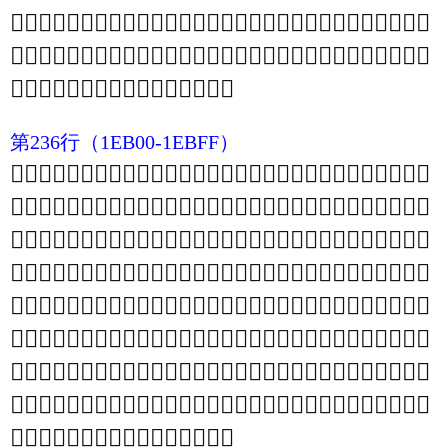
𞫑
𞫐
𞫏
𞫎
𞫍
𞫌
𞫋
𞫊
𞫉
𞫈
𞫇
𞫆
𞫅
𞫄
𞫃
𞫂
𞫁
𞫀
𞪿
𞪾
𞪽
𞪼
𞪻
𞪺
𞪹
𞪸
𞪷
𞪶
𞪵
𞪴
𞫯
𞫮
𞫭
𞫬
𞫫
𞫪
𞫩
𞫨
𞫧
𞫦
𞫥
𞫤
𞫣
𞫢
𞫡
𞫠
𞫟
𞫞
𞫝
𞫜
𞫛
𞫚
𞫙
𞫘
𞫗
𞫖
𞫕
𞫔
𞫓
𞫒
𞫿
𞫾
𞫽
𞫼
𞫻
𞫺
𞫹
𞫸
𞫷
𞫶
𞫵
𞫴
𞫳
𞫲
𞫱
𞫰
第236行
（1EB00-1EBFF）
𞬝
𞬜
𞬛
𞬚
𞬙
𞬘
𞬗
𞬖
𞬕
𞬔
𞬓
𞬒
𞬑
𞬐
𞬏
𞬎
𞬍
𞬌
𞬋
𞬊
𞬉
𞬈
𞬇
𞬆
𞬅
𞬄
𞬃
𞬂
𞬁
𞬀
𞬻
𞬺
𞬹
𞬸
𞬷
𞬶
𞬵
𞬴
𞬳
𞬲
𞬱
𞬰
𞬯
𞬮
𞬭
𞬬
𞬫
𞬪
𞬩
𞬨
𞬧
𞬦
𞬥
𞬤
𞬣
𞬢
𞬡
𞬠
𞬟
𞬞
𞭙
𞭘
𞭗
𞭖
𞭕
𞭔
𞭓
𞭒
𞭑
𞭐
𞭏
𞭎
𞭍
𞭌
𞭋
𞭊
𞭉
𞭈
𞭇
𞭆
𞭅
𞭄
𞭃
𞭂
𞭁
𞭀
𞬿
𞬾
𞬽
𞬼
𞭷
𞭶
𞭵
𞭴
𞭳
𞭲
𞭱
𞭰
𞭯
𞭮
𞭭
𞭬
𞭫
𞭪
𞭩
𞭨
𞭧
𞭦
𞭥
𞭤
𞭣
𞭢
𞭡
𞭠
𞭟
𞭞
𞭝
𞭜
𞭛
𞭚
𞮕
𞮔
𞮓
𞮒
𞮑
𞮐
𞮏
𞮎
𞮍
𞮌
𞮋
𞮊
𞮉
𞮈
𞮇
𞮆
𞮅
𞮄
𞮃
𞮂
𞮁
𞮀
𞭿
𞭾
𞭽
𞭼
𞭻
𞭺
𞭹
𞭸
𞮳
𞮲
𞮱
𞮰
𞮯
𞮮
𞮭
𞮬
𞮫
𞮪
𞮩
𞮨
𞮧
𞮦
𞮥
𞮤
𞮣
𞮢
𞮡
𞮠
𞮟
𞮞
𞮝
𞮜
𞮛
𞮚
𞮙
𞮘
𞮗
𞮖
𞯑
𞯐
𞯏
𞯎
𞯍
𞯌
𞯋
𞯊
𞯉
𞯈
𞯇
𞯆
𞯅
𞯄
𞯃
𞯂
𞯁
𞯀
𞮿
𞮾
𞮽
𞮼
𞮻
𞮺
𞮹
𞮸
𞮷
𞮶
𞮵
𞮴
𞯯
𞯮
𞯭
𞯬
𞯫
𞯪
𞯩
𞯨
𞯧
𞯦
𞯥
𞯤
𞯣
𞯢
𞯡
𞯠
𞯟
𞯞
𞯝
𞯜
𞯛
𞯚
𞯙
𞯘
𞯗
𞯖
𞯕
𞯔
𞯓
𞯒
𞯿
𞯾
𞯽
𞯼
𞯻
𞯺
𞯹
𞯸
𞯷
𞯶
𞯵
𞯴
𞯳
𞯲
𞯱
𞯰