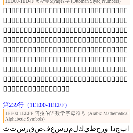
1ED00-1ED4F 奥斯曼Siyaq数字 (Ottoman Siyaq Numbers)
𞴝
𞴜
𞴛
𞴚
𞴙
𞴘
𞴗
𞴖
𞴕
𞴔
𞴓
𞴒
𞴑
𞴐
𞴏
𞴎
𞴍
𞴌
𞴋
𞴊
𞴉
𞴈
𞴇
𞴆
𞴅
𞴄
𞴃
𞴂
𞴁
𞴀
𞴻
𞴺
𞴹
𞴸
𞴷
𞴶
𞴵
𞴴
𞴳
𞴲
𞴱
𞴰
𞴯
𞴮
𞴭
𞴬
𞴫
𞴪
𞴩
𞴨
𞴧
𞴦
𞴥
𞴤
𞴣
𞴢
𞴡
𞴠
𞴟
𞴞
𞵙
𞵘
𞵗
𞵖
𞵕
𞵔
𞵓
𞵒
𞵑
𞵐
𞵏
𞵎
𞵍
𞵌
𞵋
𞵊
𞵉
𞵈
𞵇
𞵆
𞵅
𞵄
𞵃
𞵂
𞵁
𞵀
𞴿
𞴾
𞴽
𞴼
𞵷
𞵶
𞵵
𞵴
𞵳
𞵲
𞵱
𞵰
𞵯
𞵮
𞵭
𞵬
𞵫
𞵪
𞵩
𞵨
𞵧
𞵦
𞵥
𞵤
𞵣
𞵢
𞵡
𞵠
𞵟
𞵞
𞵝
𞵜
𞵛
𞵚
𞶕
𞶔
𞶓
𞶒
𞶑
𞶐
𞶏
𞶎
𞶍
𞶌
𞶋
𞶊
𞶉
𞶈
𞶇
𞶆
𞶅
𞶄
𞶃
𞶂
𞶁
𞶀
𞵿
𞵾
𞵽
𞵼
𞵻
𞵺
𞵹
𞵸
𞶳
𞶲
𞶱
𞶰
𞶯
𞶮
𞶭
𞶬
𞶫
𞶪
𞶩
𞶨
𞶧
𞶦
𞶥
𞶤
𞶣
𞶢
𞶡
𞶠
𞶟
𞶞
𞶝
𞶜
𞶛
𞶚
𞶙
𞶘
𞶗
𞶖
𞷑
𞷐
𞷏
𞷎
𞷍
𞷌
𞷋
𞷊
𞷉
𞷈
𞷇
𞷆
𞷅
𞷄
𞷃
𞷂
𞷁
𞷀
𞶿
𞶾
𞶽
𞶼
𞶻
𞶺
𞶹
𞶸
𞶷
𞶶
𞶵
𞶴
𞷯
𞷮
𞷭
𞷬
𞷫
𞷪
𞷩
𞷨
𞷧
𞷦
𞷥
𞷤
𞷣
𞷢
𞷡
𞷠
𞷟
𞷞
𞷝
𞷜
𞷛
𞷚
𞷙
𞷘
𞷗
𞷖
𞷕
𞷔
𞷓
𞷒
𞷿
𞷾
𞷽
𞷼
𞷻
𞷺
𞷹
𞷸
𞷷
𞷶
𞷵
𞷴
𞷳
𞷲
𞷱
𞷰
第239行
（1EE00-1EEFF）
1EE00-1EEFF 阿拉伯语数学字母符号 (Arabic Mathematical
Alphabetic Symbols)
𞸖
𞸕
𞸔
𞸓
𞸒
𞸑
𞸐
𞸏
𞸎
𞸍
𞸌
𞸋
𞸊
𞸉
𞸈
𞸇
𞸆
𞸅
𞸄
𞸃
𞸂
𞸁
𞸀