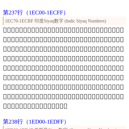
第237行
（1EC00-1ECFF）
1EC70-1ECBF 印度Siyaq数字 (Indic Siyaq Numbers)
𞰝
𞰜
𞰛
𞰚
𞰙
𞰘
𞰗
𞰖
𞰕
𞰔
𞰓
𞰒
𞰑
𞰐
𞰏
𞰎
𞰍
𞰌
𞰋
𞰊
𞰉
𞰈
𞰇
𞰆
𞰅
𞰄
𞰃
𞰂
𞰁
𞰀
𞰻
𞰺
𞰹
𞰸
𞰷
𞰶
𞰵
𞰴
𞰳
𞰲
𞰱
𞰰
𞰯
𞰮
𞰭
𞰬
𞰫
𞰪
𞰩
𞰨
𞰧
𞰦
𞰥
𞰤
𞰣
𞰢
𞰡
𞰠
𞰟
𞰞
𞱙
𞱘
𞱗
𞱖
𞱕
𞱔
𞱓
𞱒
𞱑
𞱐
𞱏
𞱎
𞱍
𞱌
𞱋
𞱊
𞱉
𞱈
𞱇
𞱆
𞱅
𞱄
𞱃
𞱂
𞱁
𞱀
𞰿
𞰾
𞰽
𞰼
𞱷
𞱶
𞱵
𞱴
𞱳
𞱲
𞱱
𞱰
𞱯
𞱮
𞱭
𞱬
𞱫
𞱪
𞱩
𞱨
𞱧
𞱦
𞱥
𞱤
𞱣
𞱢
𞱡
𞱠
𞱟
𞱞
𞱝
𞱜
𞱛
𞱚
𞲕
𞲔
𞲓
𞲒
𞲑
𞲐
𞲏
𞲎
𞲍
𞲌
𞲋
𞲊
𞲉
𞲈
𞲇
𞲆
𞲅
𞲄
𞲃
𞲂
𞲁
𞲀
𞱿
𞱾
𞱽
𞱼
𞱻
𞱺
𞱹
𞱸
𞲳
𞲲
𞲱
𞲰
𞲯
𞲮
𞲭
𞲬
𞲫
𞲪
𞲩
𞲨
𞲧
𞲦
𞲥
𞲤
𞲣
𞲢
𞲡
𞲠
𞲟
𞲞
𞲝
𞲜
𞲛
𞲚
𞲙
𞲘
𞲗
𞲖
𞳑
𞳐
𞳏
𞳎
𞳍
𞳌
𞳋
𞳊
𞳉
𞳈
𞳇
𞳆
𞳅
𞳄
𞳃
𞳂
𞳁
𞳀
𞲿
𞲾
𞲽
𞲼
𞲻
𞲺
𞲹
𞲸
𞲷
𞲶
𞲵
𞲴
𞳯
𞳮
𞳭
𞳬
𞳫
𞳪
𞳩
𞳨
𞳧
𞳦
𞳥
𞳤
𞳣
𞳢
𞳡
𞳠
𞳟
𞳞
𞳝
𞳜
𞳛
𞳚
𞳙
𞳘
𞳗
𞳖
𞳕
𞳔
𞳓
𞳒
𞳿
𞳾
𞳽
𞳼
𞳻
𞳺
𞳹
𞳸
𞳷
𞳶
𞳵
𞳴
𞳳
𞳲
𞳱
𞳰
第238行
（1ED00-1EDFF）