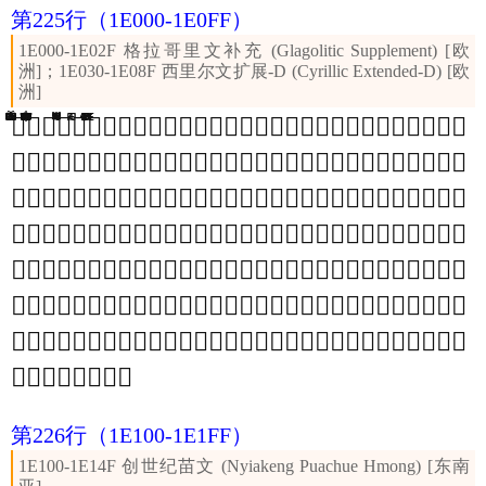
第225行
（1E000-1E0FF）
1E000-1E02F 格拉哥里文补充 (Glagolitic Supplement) [欧
洲]；1E030-1E08F 西里尔文扩展-D (Cyrillic Extended-D) [欧
洲]
𞀇
𞀙
𞀚
𞀢
𞀥
𞀫
𞀬
𞀭
𞀮
𞀯
𞀰
𞀱
𞀲
𞀳
𞀴
𞀵
𞀶
𞀷
𞀸
𞀹
𞀺
𞀻
𞀼
𞀽
𞀾
𞀿
𞁀
𞁁
𞁂
𞁃
𞁄
𞁅
𞁆
𞁇
𞁈
𞁉
𞁊
𞁋
𞁌
𞁍
𞁎
𞁏
𞁐
𞁑
𞁒
𞁓
𞁔
𞁕
𞁖
𞁗
𞁘
𞁙
𞁚
𞁛
𞁜
𞁝
𞁞
𞁟
𞁠
𞁡
𞁢
𞁣
𞁤
𞁥
𞁦
𞁧
𞁨
𞁩
𞁪
𞁫
𞁬
𞁭
𞁮
𞁯
𞁰
𞁱
𞁲
𞁳
𞁴
𞁵
𞁶
𞁷
𞁸
𞁹
𞁺
𞁻
𞁼
𞁽
𞁾
𞁿
𞂀
𞂁
𞂂
𞂃
𞂄
𞂅
𞂆
𞂇
𞂈
𞂉
𞂊
𞂋
𞂌
𞂍
𞂎
𞂏
𞂐
𞂑
𞂒
𞂓
𞂔
𞂕
𞂖
𞂗
𞂘
𞂙
𞂚
𞂛
𞂜
𞂝
𞂞
𞂟
𞂠
𞂡
𞂢
𞂣
𞂤
𞂥
𞂦
𞂧
𞂨
𞂩
𞂪
𞂫
𞂬
𞂭
𞂮
𞂯
𞂰
𞂱
𞂲
𞂳
𞂴
𞂵
𞂶
𞂷
𞂸
𞂹
𞂺
𞂻
𞂼
𞂽
𞂾
𞂿
𞃀
𞃁
𞃂
𞃃
𞃄
𞃅
𞃆
𞃇
𞃈
𞃉
𞃊
𞃋
𞃌
𞃍
𞃎
𞃏
𞃐
𞃑
𞃒
𞃓
𞃔
𞃕
𞃖
𞃗
𞃘
𞃙
𞃚
𞃛
𞃜
𞃝
𞃞
𞃟
𞃠
𞃡
𞃢
𞃣
𞃤
𞃥
𞃦
𞃧
𞃨
𞃩
𞃪
𞃫
𞃬
𞃭
𞃮
𞃯
𞃰
𞃱
𞃲
𞃳
𞃴
𞃵
𞃶
𞃷
𞃸
𞃹
𞃺
𞃻
𞃼
𞃽
𞃾
𞃿
第226行
（1E100-1E1FF）
1E100-1E14F 创世纪苗文 (Nyiakeng Puachue Hmong) [东南