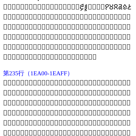
𞥱
𞥰
𞥯
𞥮
𞥭
𞥬
𞥫
𞥪
𞥩
𞥨
𞥧
𞥦
𞥥
𞥤
𞥣
𞥢
𞥡
𞥠
𞥟
𞥞
𞥝
𞥜
𞥛
𞥚
𞥙
𞥘
𞥗
𞥖
𞥕
𞥔
𞦏
𞦎
𞦍
𞦌
𞦋
𞦊
𞦉
𞦈
𞦇
𞦆
𞦅
𞦄
𞦃
𞦂
𞦁
𞦀
𞥿
𞥾
𞥽
𞥼
𞥻
𞥺
𞥹
𞥸
𞥷
𞥶
𞥵
𞥴
𞥳
𞥲
𞦭
𞦬
𞦫
𞦪
𞦩
𞦨
𞦧
𞦦
𞦥
𞦤
𞦣
𞦢
𞦡
𞦠
𞦟
𞦞
𞦝
𞦜
𞦛
𞦚
𞦙
𞦘
𞦗
𞦖
𞦕
𞦔
𞦓
𞦒
𞦑
𞦐
𞧋
𞧊
𞧉
𞧈
𞧇
𞧆
𞧅
𞧄
𞧃
𞧂
𞧁
𞧀
𞦿
𞦾
𞦽
𞦼
𞦻
𞦺
𞦹
𞦸
𞦷
𞦶
𞦵
𞦴
𞦳
𞦲
𞦱
𞦰
𞦯
𞦮
𞧩
𞧨
𞧧
𞧦
𞧥
𞧤
𞧣
𞧢
𞧡
𞧠
𞧟
𞧞
𞧝
𞧜
𞧛
𞧚
𞧙
𞧘
𞧗
𞧖
𞧕
𞧔
𞧓
𞧒
𞧑
𞧐
𞧏
𞧎
𞧍
𞧌
𞧿
𞧾
𞧽
𞧼
𞧻
𞧺
𞧹
𞧸
𞧷
𞧶
𞧵
𞧴
𞧳
𞧲
𞧱
𞧰
𞧯
𞧮
𞧭
𞧬
𞧫
𞧪
第235行
（1EA00-1EAFF）
𞨝
𞨜
𞨛
𞨚
𞨙
𞨘
𞨗
𞨖
𞨕
𞨔
𞨓
𞨒
𞨑
𞨐
𞨏
𞨎
𞨍
𞨌
𞨋
𞨊
𞨉
𞨈
𞨇
𞨆
𞨅
𞨄
𞨃
𞨂
𞨁
𞨀
𞨻
𞨺
𞨹
𞨸
𞨷
𞨶
𞨵
𞨴
𞨳
𞨲
𞨱
𞨰
𞨯
𞨮
𞨭
𞨬
𞨫
𞨪
𞨩
𞨨
𞨧
𞨦
𞨥
𞨤
𞨣
𞨢
𞨡
𞨠
𞨟
𞨞
𞩙
𞩘
𞩗
𞩖
𞩕
𞩔
𞩓
𞩒
𞩑
𞩐
𞩏
𞩎
𞩍
𞩌
𞩋
𞩊
𞩉
𞩈
𞩇
𞩆
𞩅
𞩄
𞩃
𞩂
𞩁
𞩀
𞨿
𞨾
𞨽
𞨼
𞩷
𞩶
𞩵
𞩴
𞩳
𞩲
𞩱
𞩰
𞩯
𞩮
𞩭
𞩬
𞩫
𞩪
𞩩
𞩨
𞩧
𞩦
𞩥
𞩤
𞩣
𞩢
𞩡
𞩠
𞩟
𞩞
𞩝
𞩜
𞩛
𞩚
𞪕
𞪔
𞪓
𞪒
𞪑
𞪐
𞪏
𞪎
𞪍
𞪌
𞪋
𞪊
𞪉
𞪈
𞪇
𞪆
𞪅
𞪄
𞪃
𞪂
𞪁
𞪀
𞩿
𞩾
𞩽
𞩼
𞩻
𞩺
𞩹
𞩸
𞪳
𞪲
𞪱
𞪰
𞪯
𞪮
𞪭
𞪬
𞪫
𞪪
𞪩
𞪨
𞪧
𞪦
𞪥
𞪤
𞪣
𞪢
𞪡
𞪠
𞪟
𞪞
𞪝
𞪜
𞪛
𞪚
𞪙
𞪘
𞪗
𞪖