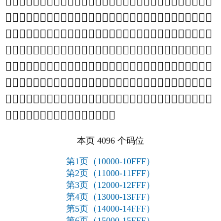
𞼻
𞼺
𞼹
𞼸
𞼷
𞼶
𞼵
𞼴
𞼳
𞼲
𞼱
𞼰
𞼯
𞼮
𞼭
𞼬
𞼫
𞼪
𞼩
𞼨
𞼧
𞼦
𞼥
𞼤
𞼣
𞼢
𞼡
𞼠
𞼟
𞼞
𞽙
𞽘
𞽗
𞽖
𞽕
𞽔
𞽓
𞽒
𞽑
𞽐
𞽏
𞽎
𞽍
𞽌
𞽋
𞽊
𞽉
𞽈
𞽇
𞽆
𞽅
𞽄
𞽃
𞽂
𞽁
𞽀
𞼿
𞼾
𞼽
𞼼
𞽷
𞽶
𞽵
𞽴
𞽳
𞽲
𞽱
𞽰
𞽯
𞽮
𞽭
𞽬
𞽫
𞽪
𞽩
𞽨
𞽧
𞽦
𞽥
𞽤
𞽣
𞽢
𞽡
𞽠
𞽟
𞽞
𞽝
𞽜
𞽛
𞽚
𞾕
𞾔
𞾓
𞾒
𞾑
𞾐
𞾏
𞾎
𞾍
𞾌
𞾋
𞾊
𞾉
𞾈
𞾇
𞾆
𞾅
𞾄
𞾃
𞾂
𞾁
𞾀
𞽿
𞽾
𞽽
𞽼
𞽻
𞽺
𞽹
𞽸
𞾳
𞾲
𞾱
𞾰
𞾯
𞾮
𞾭
𞾬
𞾫
𞾪
𞾩
𞾨
𞾧
𞾦
𞾥
𞾤
𞾣
𞾢
𞾡
𞾠
𞾟
𞾞
𞾝
𞾜
𞾛
𞾚
𞾙
𞾘
𞾗
𞾖
𞿑
𞿐
𞿏
𞿎
𞿍
𞿌
𞿋
𞿊
𞿉
𞿈
𞿇
𞿆
𞿅
𞿄
𞿃
𞿂
𞿁
𞿀
𞾿
𞾾
𞾽
𞾼
𞾻
𞾺
𞾹
𞾸
𞾷
𞾶
𞾵
𞾴
𞿯
𞿮
𞿭
𞿬
𞿫
𞿪
𞿩
𞿨
𞿧
𞿦
𞿥
𞿤
𞿣
𞿢
𞿡
𞿠
𞿟
𞿞
𞿝
𞿜
𞿛
𞿚
𞿙
𞿘
𞿗
𞿖
𞿕
𞿔
𞿓
𞿒
𞿿
𞿾
𞿽
𞿼
𞿻
𞿺
𞿹
𞿸
𞿷
𞿶
𞿵
𞿴
𞿳
𞿲
𞿱
𞿰
本页 4096 个码位
第1页（10000-10FFF）
第2页（11000-11FFF）
第3页（12000-12FFF）
第4页（13000-13FFF）
第5页（14000-14FFF）
第6页（15000-15FFF）