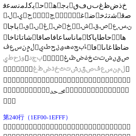
𞸰
𞸯
𞸮
𞸭
𞸬
𞸫
𞸪
𞸩
𞸨
𞸧
𞸦
𞸥
𞸤
𞸣
𞸢
𞸡
𞸠
𞸟
𞸞
𞸝
𞸜
𞸛
𞸚
𞸙
𞸘
𞸗
𞹌
𞹋
𞹊
𞹉
𞹈
𞹇
𞹆
𞹅
𞹄
𞹃
𞹂
𞹁
𞹀
𞸿
𞸾
𞸽
𞸼
𞸻
𞸺
𞸹
𞸸
𞸷
𞸶
𞸵
𞸴
𞸳
𞸲
𞸱
𞹣
𞹢
𞹡
𞹠
𞹟
𞹞
𞹝
𞹜
𞹛
𞹚
𞹙
𞹘
𞹗
𞹖
𞹕
𞹔
𞹓
𞹒
𞹑
𞹐
𞹏
𞹎
𞹍
𞹸
𞹷
𞹶
𞹵
𞹴
𞹳
𞹲
𞹱
𞹰
𞹯
𞹮
𞹭
𞹬
𞹫
𞹪
𞹩
𞹨
𞹧
𞹦
𞹥
𞹤
𞺐
𞺏
𞺎
𞺍
𞺌
𞺋
𞺊
𞺉
𞺈
𞺇
𞺆
𞺅
𞺄
𞺃
𞺂
𞺁
𞺀
𞹿
𞹾
𞹽
𞹼
𞹻
𞹺
𞹹
𞺩
𞺨
𞺧
𞺦
𞺥
𞺤
𞺣
𞺢
𞺡
𞺠
𞺟
𞺞
𞺝
𞺜
𞺛
𞺚
𞺙
𞺘
𞺗
𞺖
𞺕
𞺔
𞺓
𞺒
𞺑
𞻂
𞻁
𞻀
𞺿
𞺾
𞺽
𞺼
𞺻
𞺺
𞺹
𞺸
𞺷
𞺶
𞺵
𞺴
𞺳
𞺲
𞺱
𞺰
𞺯
𞺮
𞺭
𞺬
𞺫
𞺪
𞻠
𞻟
𞻞
𞻝
𞻜
𞻛
𞻚
𞻙
𞻘
𞻗
𞻖
𞻕
𞻔
𞻓
𞻒
𞻑
𞻐
𞻏
𞻎
𞻍
𞻌
𞻋
𞻊
𞻉
𞻈
𞻇
𞻆
𞻅
𞻄
𞻃
𞻼
𞻻
𞻺
𞻹
𞻸
𞻷
𞻶
𞻵
𞻴
𞻳
𞻲
𞻱
𞻰
𞻯
𞻮
𞻭
𞻬
𞻫
𞻪
𞻩
𞻨
𞻧
𞻦
𞻥
𞻤
𞻣
𞻢
𞻡
𞻿
𞻾
𞻽
第240行
（1EF00-1EFFF）
𞼝
𞼜
𞼛
𞼚
𞼙
𞼘
𞼗
𞼖
𞼕
𞼔
𞼓
𞼒
𞼑
𞼐
𞼏
𞼎
𞼍
𞼌
𞼋
𞼊
𞼉
𞼈
𞼇
𞼆
𞼅
𞼄
𞼃
𞼂
𞼁
𞼀