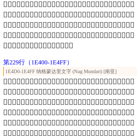
𞍸
𞍹
𞍺
𞍻
𞍼
𞍽
𞍾
𞍿
𞎀
𞎁
𞎂
𞎃
𞎄
𞎅
𞎆
𞎇
𞎈
𞎉
𞎊
𞎋
𞎌
𞎍
𞎎
𞎏
𞎐
𞎑
𞎒
𞎓
𞎔
𞎕
𞎖
𞎗
𞎘
𞎙
𞎚
𞎛
𞎜
𞎝
𞎞
𞎟
𞎠
𞎡
𞎢
𞎣
𞎤
𞎥
𞎦
𞎧
𞎨
𞎩
𞎪
𞎫
𞎬
𞎭
𞎮
𞎯
𞎰
𞎱
𞎲
𞎳
𞎴
𞎵
𞎶
𞎷
𞎸
𞎹
𞎺
𞎻
𞎼
𞎽
𞎾
𞎿
𞏀
𞏁
𞏂
𞏃
𞏄
𞏅
𞏆
𞏇
𞏈
𞏉
𞏊
𞏋
𞏌
𞏍
𞏎
𞏏
𞏐
𞏑
𞏒
𞏓
𞏔
𞏕
𞏖
𞏗
𞏘
𞏙
𞏚
𞏛
𞏜
𞏝
𞏞
𞏟
𞏠
𞏡
𞏢
𞏣
𞏤
𞏥
𞏦
𞏧
𞏨
𞏩
𞏪
𞏫
𞏬
𞏭
𞏮
𞏯
𞏰
𞏱
𞏲
𞏳
𞏴
𞏵
𞏶
𞏷
𞏸
𞏹
𞏺
𞏻
𞏼
𞏽
𞏾
𞏿
第229行
（1E400-1E4FF）
1E4D0-1E4FF 纳格蒙达里文字 (Nag Mundari) [南亚]
𞐀
𞐁
𞐂
𞐃
𞐄
𞐅
𞐆
𞐇
𞐈
𞐉
𞐊
𞐋
𞐌
𞐍
𞐎
𞐏
𞐐
𞐑
𞐒
𞐓
𞐔
𞐕
𞐖
𞐗
𞐘
𞐙
𞐚
𞐛
𞐜
𞐝
𞐞
𞐟
𞐠
𞐡
𞐢
𞐣
𞐤
𞐥
𞐦
𞐧
𞐨
𞐩
𞐪
𞐫
𞐬
𞐭
𞐮
𞐯
𞐰
𞐱
𞐲
𞐳
𞐴
𞐵
𞐶
𞐷
𞐸
𞐹
𞐺
𞐻
𞐼
𞐽
𞐾
𞐿
𞑀
𞑁
𞑂
𞑃
𞑄
𞑅
𞑆
𞑇
𞑈
𞑉
𞑊
𞑋
𞑌
𞑍
𞑎
𞑏
𞑐
𞑑
𞑒
𞑓
𞑔
𞑕
𞑖
𞑗
𞑘
𞑙
𞑚
𞑛
𞑜
𞑝
𞑞
𞑟
𞑠
𞑡
𞑢
𞑣
𞑤
𞑥
𞑦
𞑧
𞑨
𞑩
𞑪
𞑫
𞑬
𞑭
𞑮
𞑯
𞑰
𞑱
𞑲
𞑳
𞑴
𞑵
𞑶
𞑷
𞑸
𞑹
𞑺
𞑻
𞑼
𞑽
𞑾
𞑿
𞒀
𞒁
𞒂
𞒃
𞒄
𞒅
𞒆
𞒇
𞒈
𞒉
𞒊
𞒋
𞒌
𞒍
𞒎
𞒏
𞒐
𞒑
𞒒
𞒓
𞒔
𞒕
𞒖
𞒗
𞒘
𞒙
𞒚
𞒛
𞒜
𞒝
𞒞
𞒟
𞒠
𞒡
𞒢
𞒣
𞒤
𞒥
𞒦
𞒧
𞒨
𞒩
𞒪
𞒫
𞒬
𞒭
𞒮
𞒯
𞒰
𞒱
𞒲
𞒳