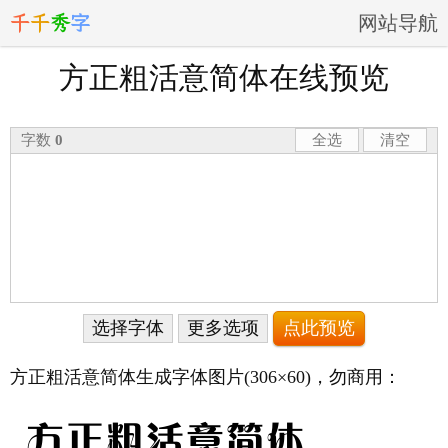
千
千
秀
字
网站导航
方正粗活意简体在线预览
字数
0
全选
清空
选择字体
更多选项
方正粗活意简体生成字体图片
(306×60)
，勿商用：