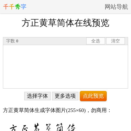
千
千
秀
字
网站导航
方正黄草简体在线预览
字数
0
全选
清空
选择字体
更多选项
方正黄草简体生成字体图片
(255×60)
，勿商用：