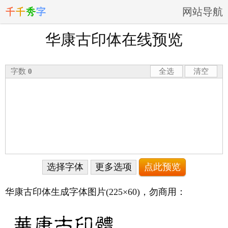
千
千
秀
字
网站导航
华康古印体在线预览
字数
0
全选
清空
选择字体
更多选项
华康古印体生成字体图片
(225×60)
，勿商用：