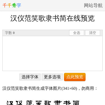
千
千
秀
字
网站导航
汉仪范笑歌隶书简在线预览
字数
0
全选
清空
选择字体
更多选项
汉仪范笑歌隶书简生成字体图片
(341×60)
，勿商用：