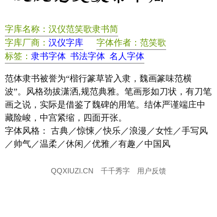
字库名称：汉仪范笑歌隶书简
字库厂商：
汉仪字库
字体作者：范笑歌
标签：
隶书字体
书法字体
名人字体
范体隶书被誉为“楷行篆草皆入隶，魏画篆味范横
波”。风格劲拔潇洒,规范典雅。笔画形如刀状，有刀笔
画之说，实际是借鉴了魏碑的用笔。结体严谨端庄中
藏险峻，中宫紧缩，四面开张。
字体风格： 古典／惊悚／快乐／浪漫／女性／手写风
／帅气／温柔／休闲／优雅／有趣／中国风
QQXIUZI.CN
千千秀字
用户反馈