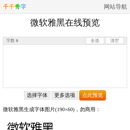
千
千
秀
字
网站导航
微软雅黑在线预览
字数
0
全选
清空
选择字体
更多选项
微软雅黑生成字体图片
(190×60)
，勿商用：