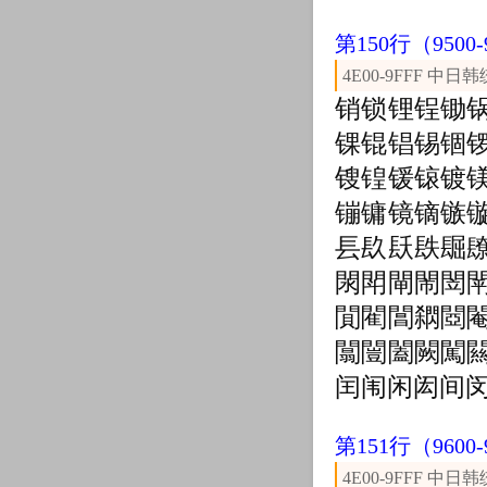
第150行
（9500
4E00-9FFF 中日韩统
销
锁
锂
锃
锄
锞
锟
锠
锡
锢
锼
锽
锾
锿
镀
镚
镛
镜
镝
镞
镸
镹
镺
镻
镼
閖
閗
閘
閙
閚
閴
閵
閶
閷
閸
闒
闓
闔
闕
闖
闰
闱
闲
闳
间
第151行
（9600
4E00-9FFF 中日韩统