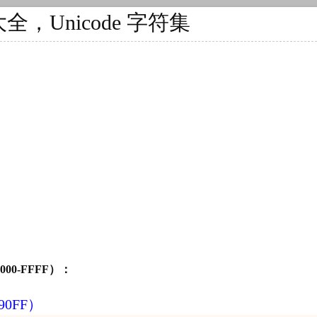
，Unicode 字符集
0000-FFFF）：
-90FF）