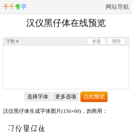
千
千
秀
字
网站导航
汉仪黑仔体在线预览
字数
0
全选
清空
选择字体
更多选项
汉仪黑仔体生成字体图片
(156×60)
，勿商用：