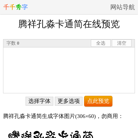
千
千
秀
字
网站导航
腾祥孔淼卡通简在线预览
字数
0
全选
清空
选择字体
更多选项
腾祥孔淼卡通简生成字体图片
(306×60)
，勿商用：