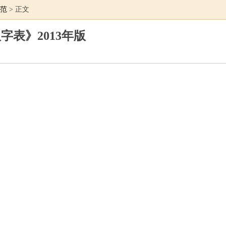
范
> 正文
字表》2013年版