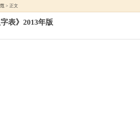
范
> 正文
字表》2013年版