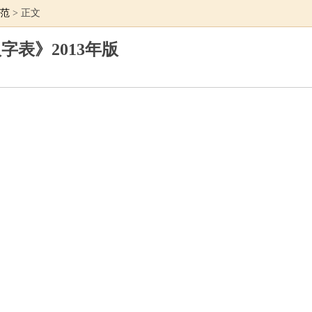
范
> 正文
字表》2013年版